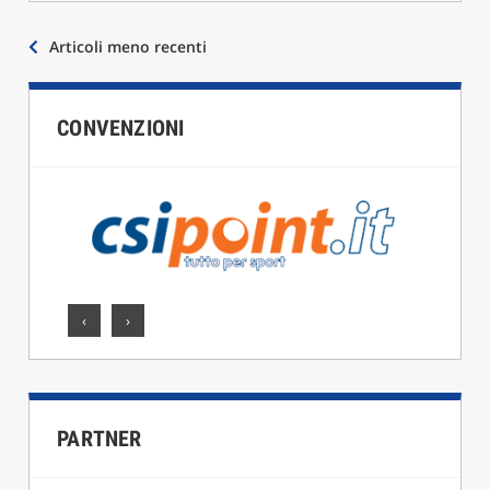
Navigazione
Articoli meno recenti
articoli
CONVENZIONI
‹
›
PARTNER