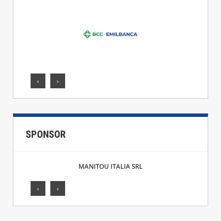
‹
›
SPONSOR
F.LLI CICCARELLI SRL
‹
›