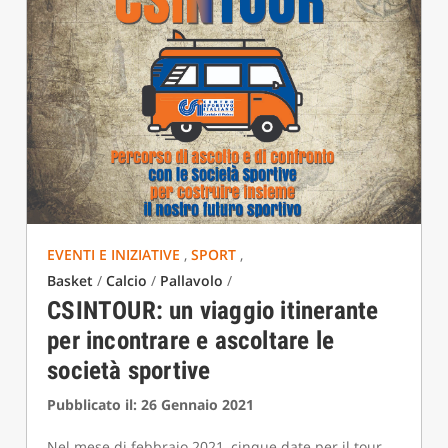
EVENTI E INIZIATIVE
,
SPORT
,
Basket
/
Calcio
/
Pallavolo
/
CSINTOUR: un viaggio itinerante
per incontrare e ascoltare le
società sportive
Pubblicato il: 26 Gennaio 2021
Nel mese di febbraio 2021, cinque date per il tour