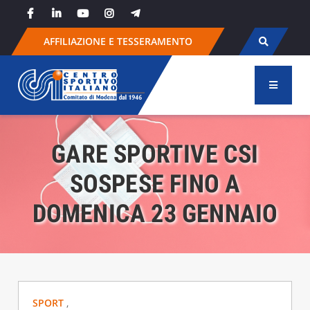
Skip
to
content
AFFILIAZIONE E TESSERAMENTO
GARE SPORTIVE CSI
SOSPESE FINO A
DOMENICA 23 GENNAIO
SPORT
,