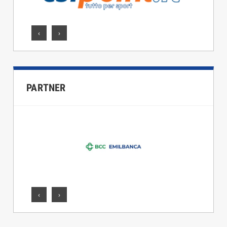
‹
›
PARTNER
‹
›