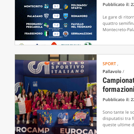
Pubblicato il: 
Le gare di ritor
quattro semifin
Montecreto-Pala
SPORT
,
Pallavolo
/
Campionati
formazion
Pubblicato il: 
Sono tante le s
disputatisi tra 
queste ultime du