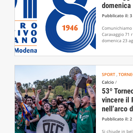
domenica 
Pubblicato il: 
Comunichiamo a t
Caravaggio 71 r
domenica 23 ag
SPORT
,
TORNE
Calcio
/
53º Torneo
vincere il
nell’arco 
Pubblicato il: 
Si chiude in bel