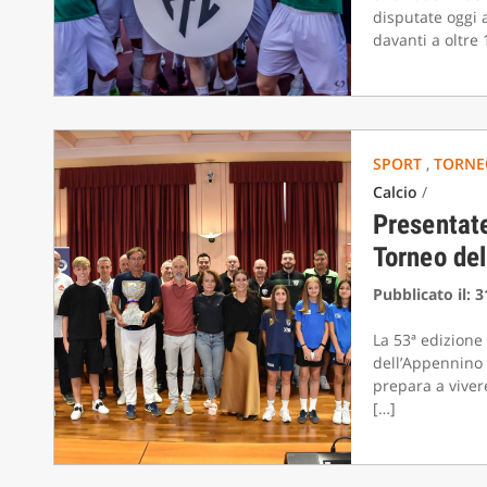
disputate oggi 
davanti a oltre
CAMOLA 
SPORT
,
TORNE
Calcio
/
Presentate
Torneo de
Pubblicato il: 
La 53ª edizione
dell’Appennino
prepara a viver
[…]