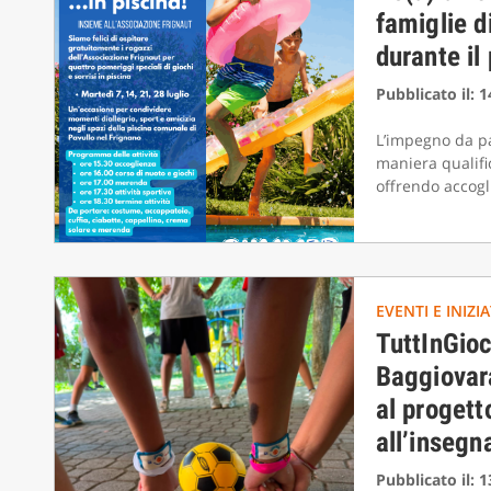
famiglie d
durante il
Pubblicato il: 
L’impegno da pa
maniera qualifi
offrendo accogli
EVENTI E INIZI
TuttInGioc
Baggiovara
al progett
all’insegn
Pubblicato il: 