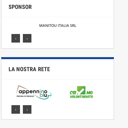
SPONSOR
F.LLI CICCARELLI SRL
‹
›
LA NOSTRA RETE
‹
›