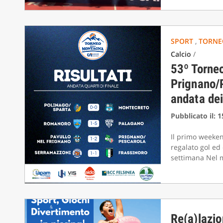
SPORT
,
TORNE
Calcio
/
53º Torne
Prignano/P
andata dei
Pubblicato il: 
Il primo weeken
regalato gol ed
settimana Nel m
Re(a)lazio