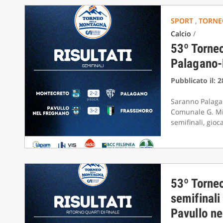
SPORT
,
TORNE
Calcio
/
53º Torneo
Palagano-
Pubblicato il: 
Saranno Palagan
Comunale G. Min
semifinali, gioc
53º Torneo
semifinal
Pavullo ne