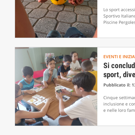
Lo sport access
Sportivo Italian
Piscine Pergoles
EVENTI E INIZI
Si conclud
sport, div
Pubblicato il: 
Cinque settiman
inclusione e co
e nelle loro fam