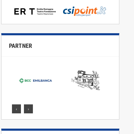
PARTNER
‹
›