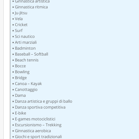
▪ Ginnastica artistica
▪ Ginnastica ritmica
▪ Ju-Jitsu
▪ Vela
▪ Cricket
▪ Surf
▪ Sci nautico
▪ Arti marziali
▪ Badminton
▪ Baseball – Softball
▪ Beach tennis
▪ Bocce
▪ Bowling
▪ Bridge
▪ Canoa – Kayak
▪ Canottaggio
▪ Dama
▪ Danza artistica e gruppi di ballo
▪ Danza sportiva competitiva
▪ E-bike
▪ E-games motociclistici
▪ Escursionismo – Trekking
▪ Ginnastica aerobica
▪ Giochi e sport tradizionali