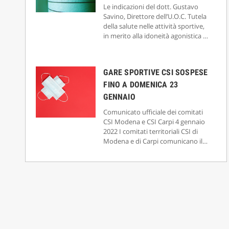
Le indicazioni del dott. Gustavo
Savino, Direttore dell’U.O.C. Tutela
della salute nelle attività sportive,
in merito alla idoneità agonistica e
non agonistica
GARE SPORTIVE CSI SOSPESE
FINO A DOMENICA 23
GENNAIO
Comunicato ufficiale dei comitati
CSI Modena e CSI Carpi 4 gennaio
2022 I comitati territoriali CSI di
Modena e di Carpi comunicano il
rinvio di tutte le gare di
campionati […]