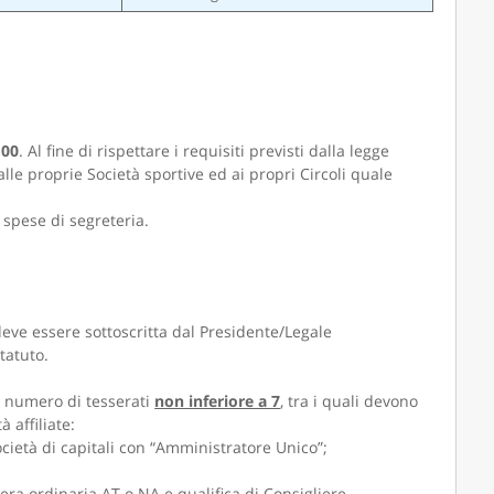
,00
. Al fine di rispettare i requisiti previsti dalla legge
alle proprie Società sportive ed ai propri Circoli quale
i spese di segreteria.
deve essere sottoscritta dal Presidente/Legale
tatuto.
un numero di tesserati
non inferiore a 7
, tra i quali devono
affiliate:
ocietà di capitali con “Amministratore Unico”;
sera ordinaria AT o NA e qualifica di Consigliere.