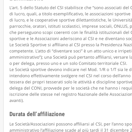
L’art. 5 dello Statuto del CSI stabilisce che “sono associati del 
di lucro, quali, a titolo esemplificativo, le associazioni sportive
di lucro, e le cooperative sportive dilettantistiche, le Università,
parrocchie, oratori, istituti scolastici, imprese sociali, ONLUS, 
che perseguono scopi coerenti con le finalità istituzionali del CSI
sportive e le Associazioni aderiscono al CSI e ne diventano soci a
Le Società Sportive si affiliano al CSI presso la Presidenza Na
competente. L’atto di “diventare soci” è un atto unico e irripeti
amministrativo”); una Società può pertanto affiliarsi, versare la
o per delega, presso uno e un solo Comitato territoriale CSI.
Le Società sportive devono indicare nel Mod. 1/R o 1/T sia le di
intendono effettivamente svolgere nel CSI nel corso dell’anno 
tessera dei propri tesserati solo le attività e discipline sportive
delega del CONI, provvede per le società che ne hanno i requisi
iscrizione delle stesse nel registro Nazionale delle Associazioni
avanti).
Durata dell’affiliazione
Le Società/Associazioni possono affiliarsi al CSI, per l’anno spo
amministrativo l’affiliazione scade al più tardi il 31 dicembre 2