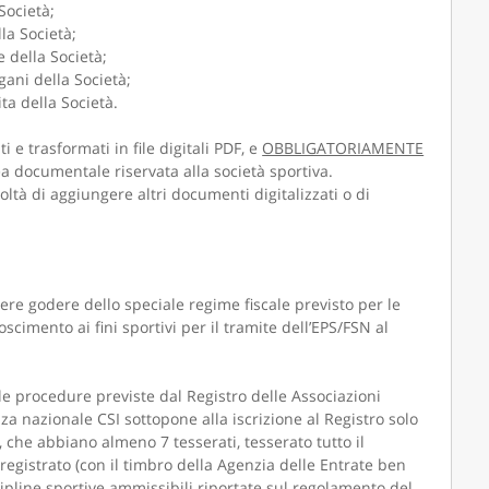
Società;
lla Società;
 della Società;
ani della Società;
ta della Società.
e trasformati in file digitali PDF, e
OBBLIGATORIAMENTE
a documentale riservata alla società sportiva.
oltà di aggiungere altri documenti digitalizzati o di
ere godere dello speciale regime fiscale previsto per le
scimento ai fini sportivi per il tramite dell’EPS/FSN al
le procedure previste dal Registro delle Associazioni
za nazionale CSI sottopone alla iscrizione al Registro solo
che abbiano almeno 7 tesserati, tesserato tutto il
o registrato (con il timbro della Agenzia delle Entrate ben
scipline sportive ammissibili riportate sul regolamento del