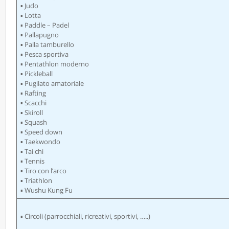
▪ Judo
▪ Lotta
▪ Paddle – Padel
▪ Pallapugno
▪ Palla tamburello
▪ Pesca sportiva
▪ Pentathlon moderno
▪ Pickleball
▪ Pugilato amatoriale
▪ Rafting
▪ Scacchi
▪ Skiroll
▪ Squash
▪ Speed down
▪ Taekwondo
▪ Tai chi
▪ Tennis
▪ Tiro con l’arco
▪ Triathlon
▪ Wushu Kung Fu
▪ Circoli (parrocchiali, ricreativi, sportivi, …..)