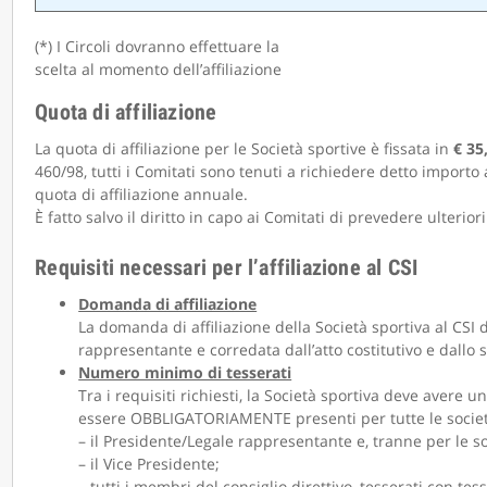
(*) I Circoli dovranno effettuare la
scelta al momento dell’affiliazione
Quota di affiliazione
La quota di affiliazione per le Società sportive è fissata in
€ 35
460/98, tutti i Comitati sono tenuti a richiedere detto importo 
quota di affiliazione annuale.
È fatto salvo il diritto in capo ai Comitati di prevedere ulterior
Requisiti necessari per l’affiliazione al CSI
Domanda di affiliazione
La domanda di affiliazione della Società sportiva al CSI 
rappresentante e corredata dall’atto costitutivo e dallo s
Numero minimo di tesserati
Tra i requisiti richiesti, la Società sportiva deve avere 
essere OBBLIGATORIAMENTE presenti per tutte le società 
– il Presidente/Legale rappresentante e, tranne per le s
– il Vice Presidente;
–
tutti i membri
del consiglio direttivo, tesserati con tes