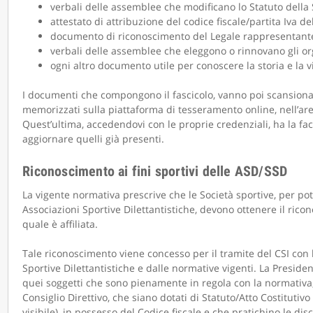
verbali delle assemblee che modificano lo Statuto della 
attestato di attribuzione del codice fiscale/partita Iva de
documento di riconoscimento del Legale rappresentante
verbali delle assemblee che eleggono o rinnovano gli org
ogni altro documento utile per conoscere la storia e la vi
I documenti che compongono il fascicolo, vanno poi scansionati 
memorizzati sulla piattaforma di tesseramento online, nell’are
Quest’ultima, accedendovi con le proprie credenziali, ha la fac
aggiornare quelli già presenti.
Riconoscimento ai fini sportivi delle ASD/SSD
La vigente normativa prescrive che le Società sportive, per pot
Associazioni Sportive Dilettantistiche, devono ottenere il ricono
quale è affiliata.
Tale riconoscimento viene concesso per il tramite del CSI con 
Sportive Dilettantistiche e dalle normative vigenti. La Presiden
quei soggetti che sono pienamente in regola con la normativa, 
Consiglio Direttivo, che siano dotati di Statuto/Atto Costitutiv
visibile), in possesso del Codice fiscale e che pratichino le di