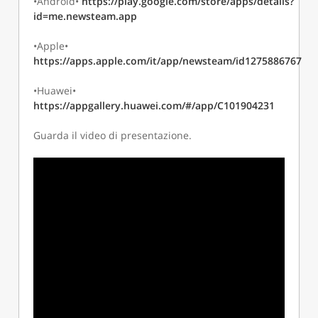
•Android•
https://play.google.com/store/apps/details?
id=me.newsteam.app
•Apple•
https://apps.apple.com/it/app/newsteam/id1275886767
•Huawei•
https://appgallery.huawei.com/#/app/C101904231
Guarda il video di presentazione.