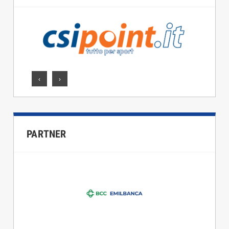
‹
›
PARTNER