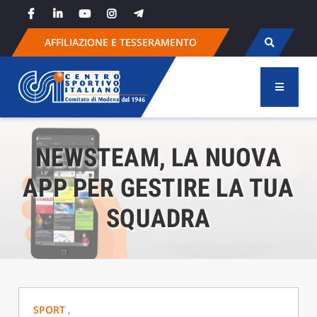
Skip
to
content
AFFILIAZIONE E TESSERAMENTO
NEWSTEAM, LA NUOVA
APP PER GESTIRE LA TUA
SQUADRA
SPORT
,