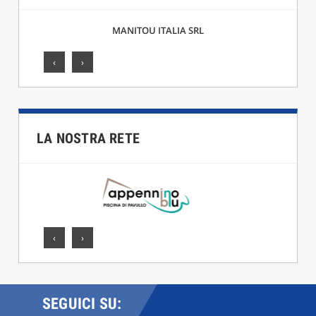
F.LLI CICCARELLI SRL
‹
›
LA NOSTRA RETE
‹
›
SEGUICI SU: