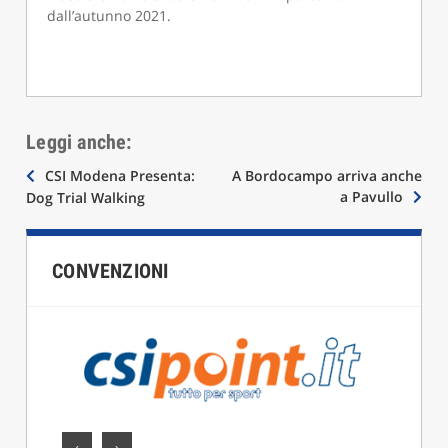
dall’autunno 2021.
Leggi anche:
Navigazione
CSI Modena Presenta:
A Bordocampo arriva anche
a Pavullo
Dog Trial Walking
articoli
CONVENZIONI
‹
›