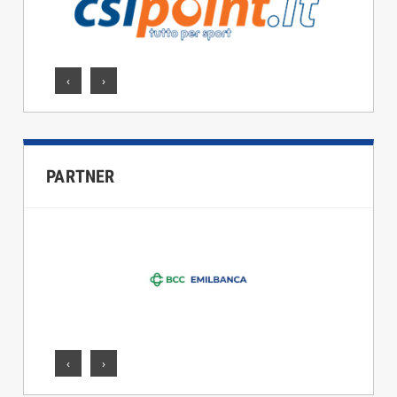
‹
›
PARTNER
‹
›