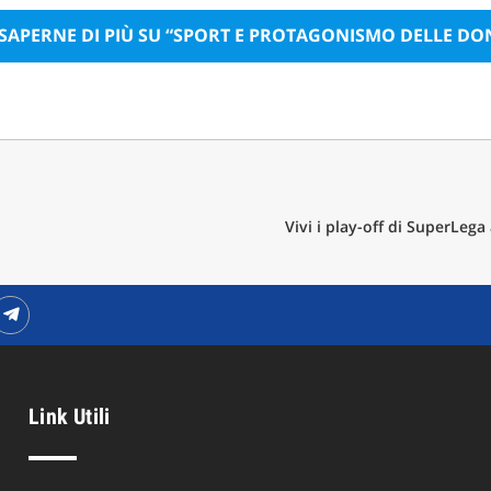
 SAPERNE DI PIÙ SU “SPORT E PROTAGONISMO DELLE DO
Vivi i play-off di SuperLega
Link Utili