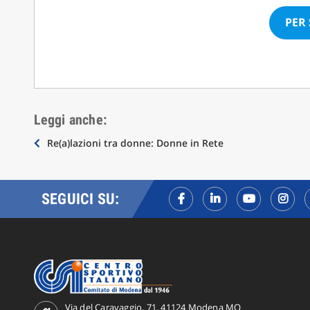
PER
Leggi anche:
Navigazione
Re(a)lazioni tra donne: Donne in Rete
articoli
SEGUICI SU:
Via del Caravaggio, 71, 41124 Modena MO