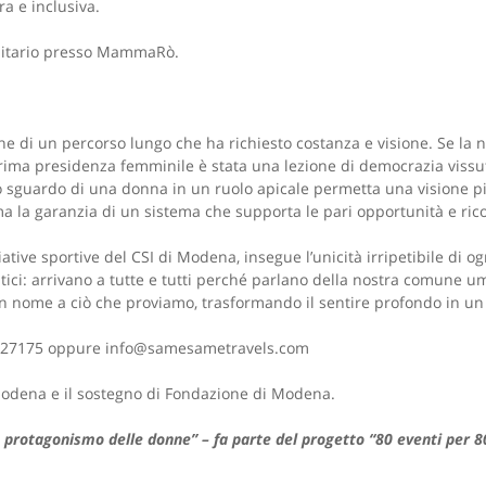
ra e inclusiva.
nitario presso MammaRò.
ne di un percorso lungo che ha richiesto costanza e visione. Se la
a prima presidenza femminile è stata una lezione di democrazia viss
o sguardo di una donna in un ruolo apicale permetta una visione pi
 la garanzia di un sistema che supporta le pari opportunità e rico
tive sportive del CSI di Modena, insegue l’unicità irripetibile di og
ici: arrivano a tutte e tutti perché parlano della nostra comune u
 nome a ciò che proviamo, trasformando il sentire profondo in un at
51627175 oppure info@samesametravels.com
Modena e il sostegno di Fondazione di Modena.
protagonismo delle donne” – fa parte del progetto “80 eventi per 80