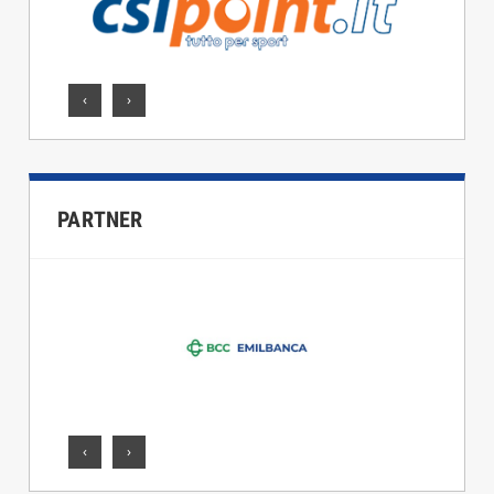
‹
›
PARTNER
‹
›