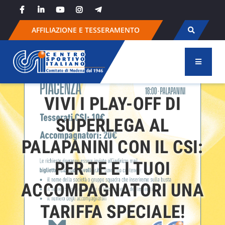
Skip
to
content
AFFILIAZIONE E TESSERAMENTO
VIVI I PLAY-OFF DI
SUPERLEGA AL
PALAPANINI CON IL CSI:
PER TE E I TUOI
ACCOMPAGNATORI UNA
TARIFFA SPECIALE!