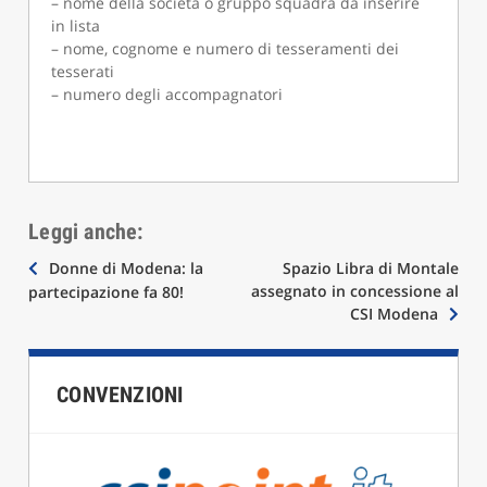
– nome della società o gruppo squadra da inserire
in lista
– nome, cognome e numero di tesseramenti dei
tesserati
– numero degli accompagnatori
Leggi anche:
Navigazione
Donne di Modena: la
Spazio Libra di Montale
assegnato in concessione al
partecipazione fa 80!
articoli
CSI Modena
CONVENZIONI