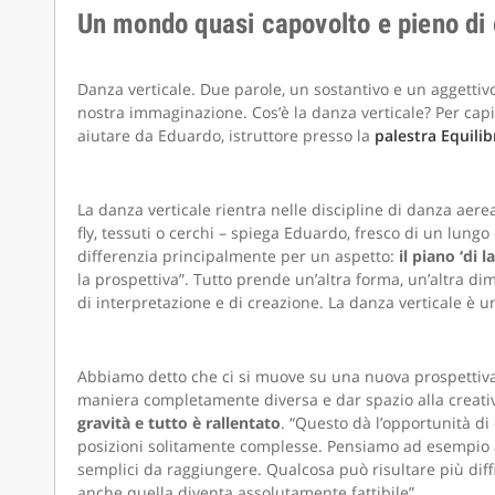
Un mondo quasi capovolto e pieno di 
Danza verticale. Due parole, un sostantivo e un aggettivo
nostra immaginazione. Cos’è la danza verticale? Per capir
aiutare da Eduardo, istruttore presso la
palestra Equilib
La danza verticale rientra nelle discipline di danza aere
fly, tessuti o cerchi – spiega Eduardo, fresco di un lung
differenzia principalmente per un aspetto:
il piano ‘di l
la prospettiva”. Tutto prende un’altra forma, un’altra dime
di interpretazione e di creazione. La danza verticale è un
Abbiamo detto che ci si muove su una nuova prospettiva, 
maniera completamente diversa e dar spazio alla creativi
gravità e tutto è rallentato
. “Questo dà l’opportunità di
posizioni solitamente complesse. Pensiamo ad esempio al
semplici da raggiungere. Qualcosa può risultare più diffi
anche quella diventa assolutamente fattibile”.