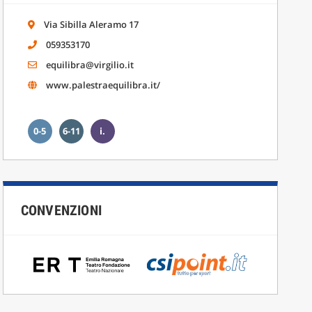
Via Sibilla Aleramo 17
059353170
equilibra@virgilio.it
www.palestraequilibra.it/
0-5
6-11
i.
CONVENZIONI