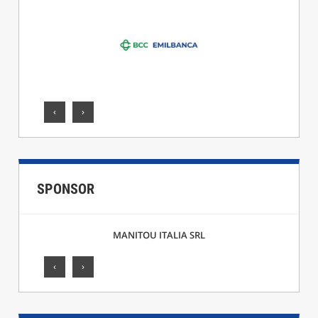
‹
›
SPONSOR
F.LLI CICCARELLI SRL
‹
›