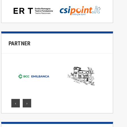
PARTNER
‹
›