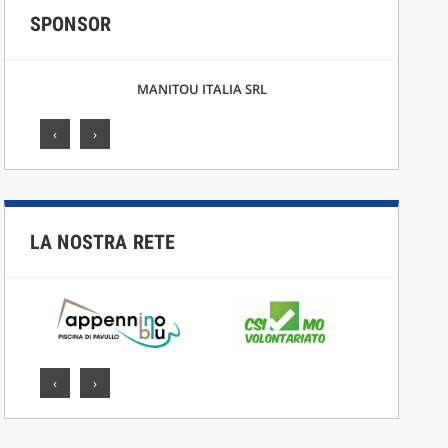
SPONSOR
MANITOU ITALIA SRL
F.LLI CICCA
‹
›
LA NOSTRA RETE
‹
›