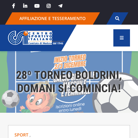
Skip
to
content
AFFILIAZIONE E TESSERAMENTO
28º TORNEO BOLDRINI,
DOMANI SI COMINCIA!
SPORT
,