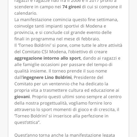
ragazzi e ragazze nati fra il 2006 e il 2017 pronti a
scendere in campo nei
74 gironi
di cui si compone il
calendario.
La manifestazione comincia questo fine settimana,
coinvolge tanti impianti sportivi di Modena e
provincia, e si conclude col grande evento delle
finali in programma nel mese di febbraio.
Il ‘Torneo Boldrini’ si pone, come tutte le altre attività
del Comitato CSI Modena, l’obiettivo di creare
aggregazione intorno allo sport
, dando ai ragazzi e
alle famiglie occasioni per passare del tempo di
qualità insieme. Il torneo prende il suo nome
dall’
ingegnere Lino Boldrini
, Presidente del
Comitato per un ventennio che ha dedicato la
propria vita a trasmettere cultura ed educazione ai
giovani
. Proprio questi ultimi sono sempre al centro
della nostra progettualità, vogliamo fornire loro
attraverso lo sport momenti di gioco e di crescita, il
‘Torneo Boldrini’ si inserisce alla perfezione in
quest’ottica”.
Quest’anno torna anche la manifestazione legata