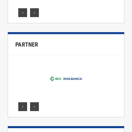
‹
›
PARTNER
‹
›