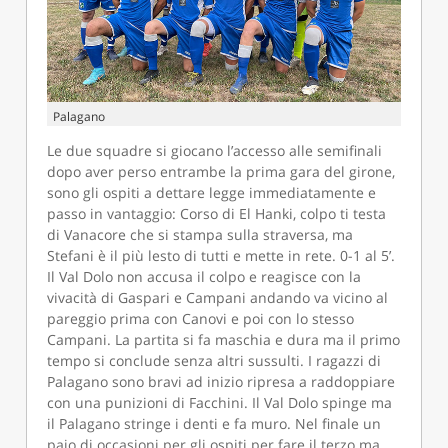
Palagano
Le due squadre si giocano l’accesso alle semifinali
dopo aver perso entrambe la prima gara del girone,
sono gli ospiti a dettare legge immediatamente e
passo in vantaggio: Corso di El Hanki, colpo ti testa
di Vanacore che si stampa sulla straversa, ma
Stefani è il più lesto di tutti e mette in rete. 0-1 al 5’.
Il Val Dolo non accusa il colpo e reagisce con la
vivacità di Gaspari e Campani andando va vicino al
pareggio prima con Canovi e poi con lo stesso
Campani. La partita si fa maschia e dura ma il primo
tempo si conclude senza altri sussulti. I ragazzi di
Palagano sono bravi ad inizio ripresa a raddoppiare
con una punizioni di Facchini. Il Val Dolo spinge ma
il Palagano stringe i denti e fa muro. Nel finale un
paio di occasioni per gli ospiti per fare il terzo ma