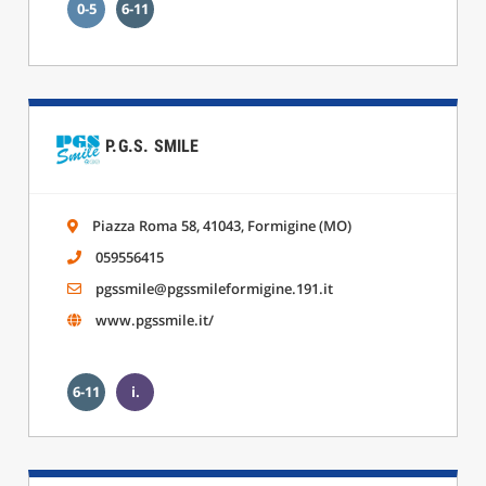
0-5
6-11
P.G.S. SMILE
Piazza Roma 58, 41043, Formigine (MO)
059556415
pgssmile@pgssmileformigine.191.it
www.pgssmile.it/
6-11
i.