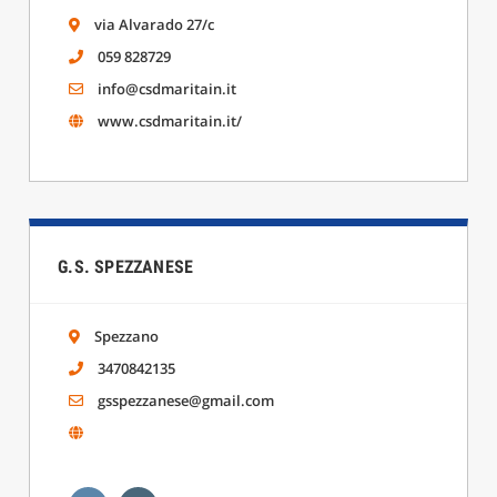
via Alvarado 27/c
059 828729
info@csdmaritain.it
www.csdmaritain.it/
G.S. SPEZZANESE
Spezzano
3470842135
gsspezzanese@gmail.com