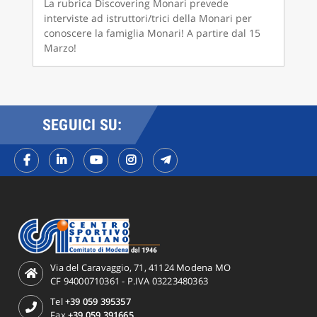
La rubrica Discovering Monari prevede
interviste ad istruttori/trici della Monari per
conoscere la famiglia Monari! A partire dal 15
Marzo!
SEGUICI SU:
Via del Caravaggio, 71, 41124 Modena MO
CF 94000710361 - P.IVA 03223480363
Tel
+39 059 395357
Fax
+39 059 391665