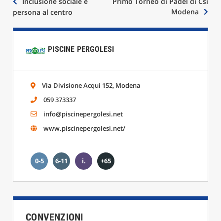
Navigazione
Inclusione sociale e
Primo Torneo di Padel di Csi
Modena
persona al centro
articoli
PISCINE PERGOLESI
Via Divisione Acqui 152, Modena
059 373337
info@piscinepergolesi.net
www.piscinepergolesi.net/
0-5
6-11
i.
+65
CONVENZIONI