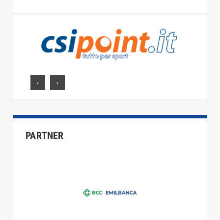
‹
›
PARTNER