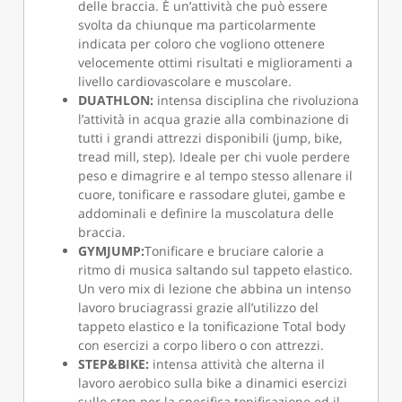
delle braccia. È un’attività che può essere
svolta da chiunque ma particolarmente
indicata per coloro che vogliono ottenere
velocemente ottimi risultati e miglioramenti a
livello cardiovascolare e muscolare.
DUATHLON:
intensa disciplina che rivoluziona
l’attività in acqua grazie alla combinazione di
tutti i grandi attrezzi disponibili (jump, bike,
tread mill, step). Ideale per chi vuole perdere
peso e dimagrire e al tempo stesso allenare il
cuore, tonificare e rassodare glutei, gambe e
addominali e definire la muscolatura delle
braccia.
GYMJUMP:
Tonificare e bruciare calorie a
ritmo di musica saltando sul tappeto elastico.
Un vero mix di lezione che abbina un intenso
lavoro bruciagrassi grazie all’utilizzo del
tappeto elastico e la tonificazione Total body
con esercizi a corpo libero o con attrezzi.
STEP&BIKE:
intensa attività che alterna il
lavoro aerobico sulla bike a dinamici esercizi
sullo step per la specifica tonificazione ed il