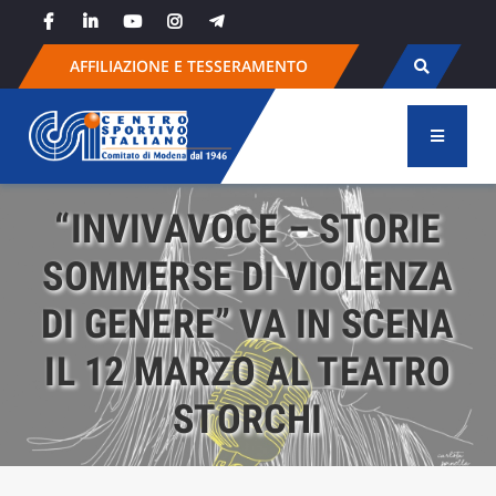
Skip
to
content
AFFILIAZIONE E TESSERAMENTO
“INVIVAVOCE – STORIE
SOMMERSE DI VIOLENZA
DI GENERE” VA IN SCENA
IL 12 MARZO AL TEATRO
STORCHI