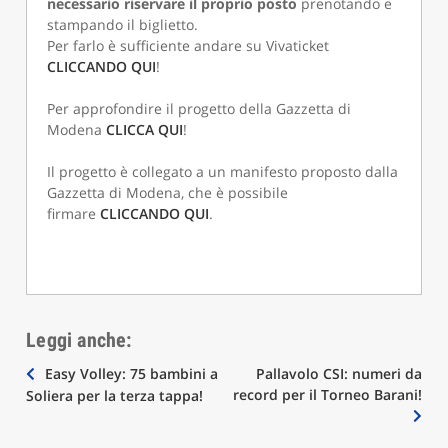
necessario riservare il proprio posto
prenotando e
stampando il biglietto.
Per farlo è sufficiente andare su Vivaticket
CLICCANDO QUI
!
Per approfondire il progetto della Gazzetta di
Modena
CLICCA QUI
!
Il progetto è collegato a un manifesto proposto dalla
Gazzetta di Modena, che è possibile
firmare
CLICCANDO QUI
.
Leggi anche:
Navigazione
Easy Volley: 75 bambini a
Pallavolo CSI: numeri da
record per il Torneo Barani!
Soliera per la terza tappa!
articoli