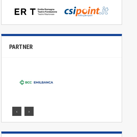
PARTNER
‹
›