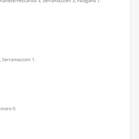
ignanese/Pescarola 3, Serramazzoni 3, Palagano 1.
1, Serramazzoni 1.
sinoro 0.