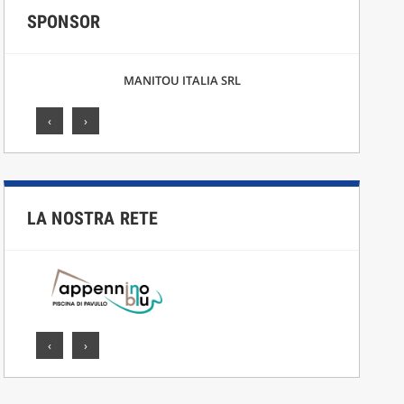
SPONSOR
F.LLI CICCARELLI SRL
‹
›
LA NOSTRA RETE
‹
›