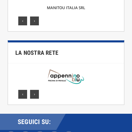
TALIA SRL
F.LLI CICCARELLI SRL
‹
›
LA NOSTRA RETE
‹
›
SEGUICI SU: