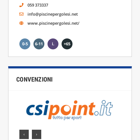
059 373337
info@piscinepergolesi.net
www.piscinepergolesi.net/
0-5
6-11
i.
+65
CONVENZIONI
‹
›