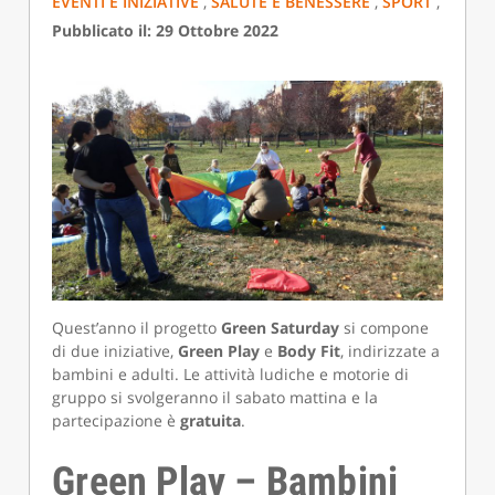
EVENTI E INIZIATIVE
,
SALUTE E BENESSERE
,
SPORT
,
Pubblicato il: 29 Ottobre 2022
Quest’anno il progetto
Green Saturday
si compone
di due iniziative,
Green Play
e
Body Fit
, indirizzate a
bambini e adulti. Le attività ludiche e motorie di
gruppo si svolgeranno il sabato mattina e la
partecipazione è
gratuita
.
Green Play – Bambini