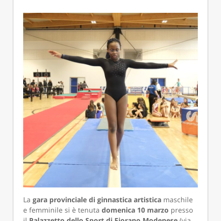
La
gara provinciale di ginnastica artistica
maschile
e femminile si è tenuta
domenica 10 marzo
presso
il
Palazzetto dello Sport di Fiorano Modenese
(via