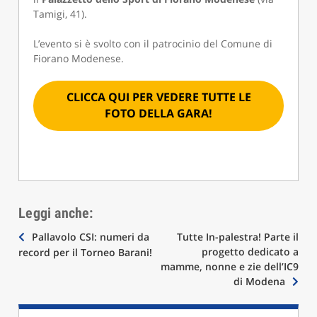
Tamigi, 41).
L’evento si è svolto con il patrocinio del Comune di
Fiorano Modenese.
CLICCA QUI PER VEDERE TUTTE LE
FOTO DELLA GARA!
Leggi anche:
Navigazione
Pallavolo CSI: numeri da
Tutte In-palestra! Parte il
progetto dedicato a
record per il Torneo Barani!
articoli
mamme, nonne e zie dell’IC9
di Modena