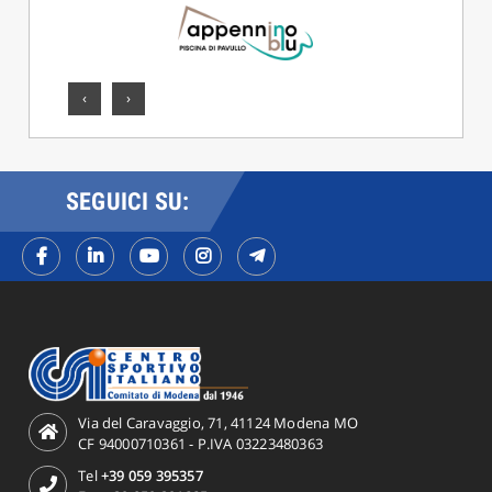
‹
›
SEGUICI SU:
Via del Caravaggio, 71, 41124 Modena MO
CF 94000710361 - P.IVA 03223480363
Tel
+39 059 395357