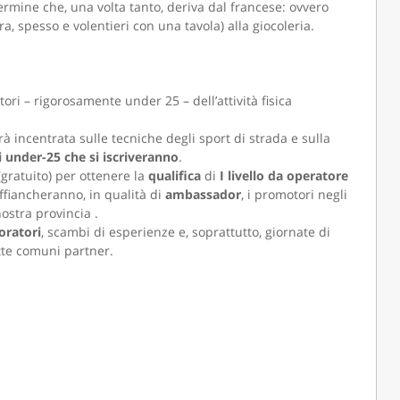
ermine che, una volta tanto, deriva dal francese: ovvero
a, spesso e volentieri con una tavola) alla giocoleria.
ori – rigorosamente under 25 – dell’attività fisica
arà incentrata sulle tecniche degli sport di strada e sulla
li under-25 che si iscriveranno
.
(gratuito) per ottenere la
qualifica
di
I livello da operatore
ffiancheranno, in qualità di
ambassador
, i promotori negli
ostra provincia .
oratori
, scambi di esperienze e, soprattutto, giornate di
tte comuni partner.