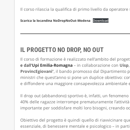
Il corso rilascia la qualifica di primo livello da operator
Scarica la locandina NoDropNoOut-Modena
Download
IL PROGETTO NO DROP, NO OUT
Il corso di formazione è realizzato nell’ambito del proge
e dall’
Upi Emilia-Romagna
– in collaborazione con
Uisp
ProvincEgiovani
”, il bando promosso dal Dipartimento pe
ministri che quest’anno si pone un duplice obiettivo: co
e diffondere una maggiore consapevolezza ambientale ed
Il drop out (abbandono) sportivo è, infatti, un fenomeno pi
40% delle ragazze interrompe prematuramente l’attività
importante per soddisfare molti loro bisogni, creando occ
Obiettivo del progetto è quindi quello di riavvicinare que
essenziale, di benessere mentale e psicologico – in partic