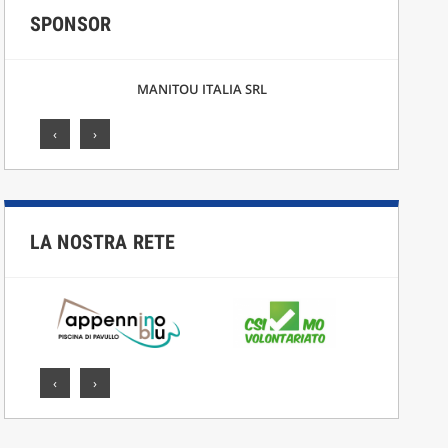
SPONSOR
F.LLI CICCARELLI SRL
‹
›
LA NOSTRA RETE
‹
›