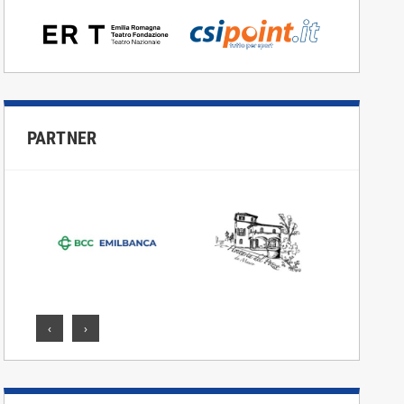
PARTNER
‹
›