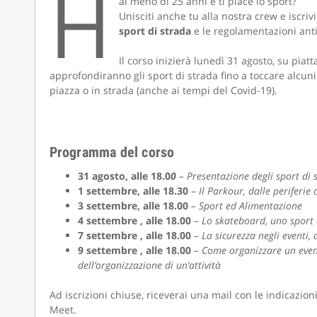
H
ai meno di 25 anni e ti piace lo sport?
Unisciti anche tu alla nostra crew e iscrivi
sport di strada
e le regolamentazioni anti
Il corso inizierà lunedì 31 agosto, su piat
CAMOLA 
approfondiranno gli sport di strada fino a toccare alcuni 
piazza o in strada (anche ai tempi del Covid-19).
Programma del corso
31 agosto, alle 18.0
0
– Presentazione degli sport di st
1 settembre, alle 18.30
– Il Parkour, dalle periferie 
3 settembre, alle 18.00
– Sport ed Alimentazione
4 settembre
, alle 18.00
– Lo skateboard, uno sport 
7 settembre
, alle 18.00
– La sicurezza negli eventi,
9 settembre
, alle 18.00
– Come organizzare un event
dell’organizzazione di un’attività
Ad iscrizioni chiuse, riceverai una mail con le indicazio
Meet.