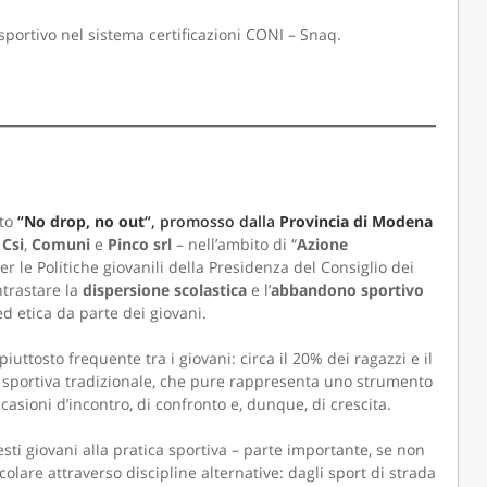
e sportivo nel sistema certificazioni CONI – Snaq.
tto
“
No drop, no out
“, promosso dalla
Provincia di Modena
,
Csi
,
Comuni
e
Pinco srl
– nell’ambito di “
Azione
r le Politiche giovanili della Presidenza del Consiglio dei
ntrastare la
dispersione scolastica
e l’
abbandono sportivo
 etica da parte dei giovani.
uttosto frequente tra i giovani: circa il 20% dei ragazzi e il
 sportiva tradizionale, che pure rappresenta uno strumento
asioni d’incontro, di confronto e, dunque, di crescita.
sti giovani alla pratica sportiva – parte importante, se non
olare attraverso discipline alternative: dagli sport di strada