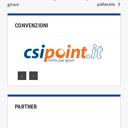
articoli
pallavolo
gironi
CONVENZIONI
‹
›
PARTNER