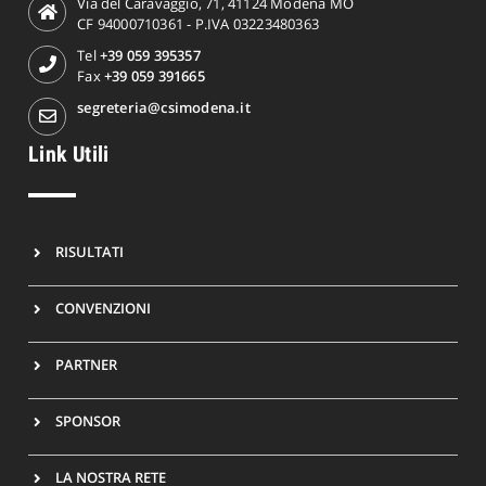
Via del Caravaggio, 71, 41124 Modena MO
CF 94000710361 - P.IVA 03223480363
Tel
+39 059 395357
Fax
+39 059 391665
segreteria@csimodena.it
Link Utili
RISULTATI
CONVENZIONI
PARTNER
SPONSOR
LA NOSTRA RETE