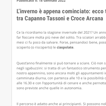
Pubblicato il: 18 Gennaio 2022
L’inverno è appena cominciato: ecco t
tra Capanno Tassoni e Croce Arcana
Ce la ricordiamo la stagione invernale del 2021? Un anno 
far fioccare molta più neve del solito. Tra sciatori arrabbi
mesi ci fu poco da salvare. Forse, pensandoci bene, po
scoperto (o riscoperto) le
ciaspolate
.
Quest’anno finalmente si può tornare a sciare. Ciò non s
negli sgabuzzini: si tratta di un fantastico strumento p
nostro appennino, sono ancora molti gli appuntamenti in 
camminata diurna, con partenza alle 10 e la possibilità 
alle 16.30 e con l’opportunità di cenare e anche pernott
sono previste anche quelle in autonomia.
Il percorso è adatto anche ai principianti. Si possono nol