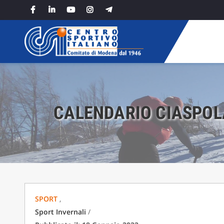
Skip
to
content
CALENDARIO CIASPOL
SPORT
,
Sport Invernali
/