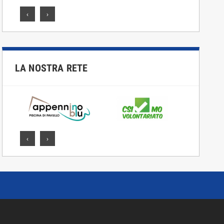
‹
›
LA NOSTRA RETE
‹
›