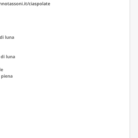
notassoni.it/ciaspolate
di luna
 di luna
le
 piena
CAMOLA SNC