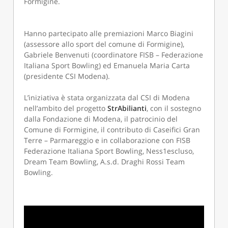
Formigine.
Hanno partecipato alle premiazioni Marco Biagini
(assessore allo sport del comune di Formigine),
Gabriele Benvenuti (coordinatore FISB – Federazione
Italiana Sport Bowling) ed Emanuela Maria Carta
(presidente CSI Modena).
L’iniziativa è stata organizzata dal CSI di Modena
nell’ambito del progetto
StrAbilianti
, con il sostegno
dalla Fondazione di Modena, il patrocinio del
Comune di Formigine, il contributo di Caseifici Gran
Terre – Parmareggio e in collaborazione con FISB
Federazione Italiana Sport Bowling, Ness1escluso,
Dream Team Bowling, A.s.d. Draghi Rossi Team
Bowling.