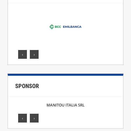
‹
›
SPONSOR
TOU ITALIA SRL
F.LLI CICCARELLI SRL
‹
›