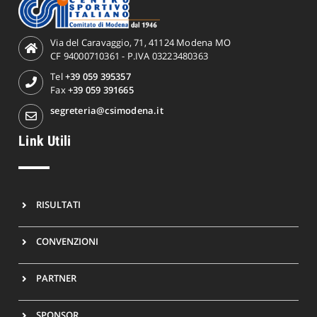
Via del Caravaggio, 71, 41124 Modena MO
CF 94000710361 - P.IVA 03223480363
Tel
+39 059 395357
Fax
+39 059 391665
segreteria@csimodena.it
Link Utili
RISULTATI
CONVENZIONI
PARTNER
SPONSOR