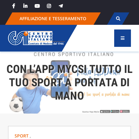
Skip
to
content
AFFILIAZIONE E TESSERAMENTO
CON L’APP MYCSI TUTTO IL
TUO SPORT A PORTATA DI
MANO
SPORT
,