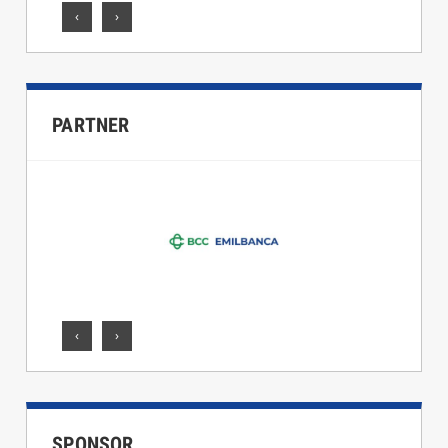
‹
›
PARTNER
‹
›
SPONSOR