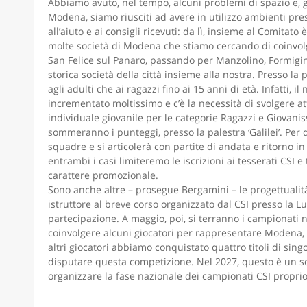
Abbiamo avuto, nel tempo, alcuni problemi di spazio e, g
Modena, siamo riusciti ad avere in utilizzo ambienti presso
all’aiuto e ai consigli ricevuti: da lì, insieme al Comitato
molte società di Modena che stiamo cercando di coinvolg
San Felice sul Panaro, passando per Manzolino, Formigine
storica società della città insieme alla nostra. Presso la 
agli adulti che ai ragazzi fino ai 15 anni di età. Infatti,
incrementato moltissimo e c’è la necessità di svolgere at
individuale giovanile per le categorie Ragazzi e Giovanis
sommeranno i punteggi, presso la palestra ‘Galilei’. Per 
squadre e si articolerà con partite di andata e ritorno in 
entrambi i casi limiteremo le iscrizioni ai tesserati CSI e
carattere promozionale.
Sono anche altre – prosegue Bergamini – le progettuali
istruttore al breve corso organizzato dal CSI presso la L
partecipazione. A maggio, poi, si terranno i campionati na
coinvolgere alcuni giocatori per rappresentare Modena, 
altri giocatori abbiamo conquistato quattro titoli di sin
disputare questa competizione. Nel 2027, questo è un s
organizzare la fase nazionale dei campionati CSI proprio 