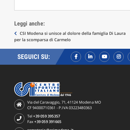
Leggi anche:
Navigazione
CSI Modena si unisce al dolore della famiglia Di Laura
per la scomparsa di Carmelo
articoli
SEGUICI SU:
Via del Caravaggio, 71, 41124 Modena MO
CF 94000710361 - P.IVA 03223480363
Tel
+39 059 395357
Fax
+39 059 391665
segreteria@csimodena.it