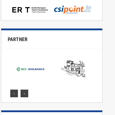
PARTNER
‹
›