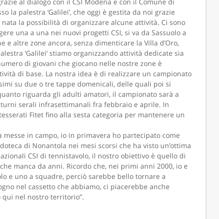
razie al dialogo con il CSI Modena e con il Comune di
 la palestra ‘Galilei’, che oggi è gestita da noi grazie
 è nata la possibilità di organizzare alcune attività. Ci sono
ere una a una nei nuovi progetti CSI, si va da Sassuolo a
 e altre zone ancora, senza dimenticare la Villa d’Oro,
CAMOLA SNC
palestra ‘Galilei’ stiamo organizzando attività dedicate sia
 il numero di giovani che giocano nelle nostre zone è
tività di base. La nostra idea è di realizzare un campionato
simi su due o tre tappe domenicali, delle quali poi si
quanto riguarda gli adulti amatori, il campionato sarà a
turni serali infrasettimanali fra febbraio e aprile. In
 tesserati Fitet fino alla sesta categoria per mantenere un
tà messe in campo, io in primavera ho partecipato come
udoteca di Nonantola nei mesi scorsi che ha visto un’ottima
zionali CSI di tennistavolo, il nostro obiettivo è quello di
che manca da anni. Ricordo che, nei primi anni 2000, io e
golo e uno a squadre, perciò sarebbe bello tornare a
ogno nel cassetto che abbiamo, ci piacerebbe anche
qui nel nostro territorio”.