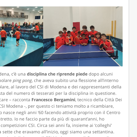
odena, c’è una
disciplina che riprende piede
dopo alcuni
opolare
ping pong
, che aveva subito una flessione all’interno
olare, al lavoro del CSI di Modena e dei rappresentanti della
ta del numero di tesserati per la disciplina in questione.
ocare – racconta
Francesco Bergamini
, tecnico della Città Dei
SI Modena -, per questo ci teniamo molto a ricambiare,
 nasce negli anni ‘60 facendo attività proprio con il Centro
tretto. Io ne faccio parte da più di quarant’anni, ho
competizioni CSI. Circa sei anni fa, insieme ai ‘colleghi’
da sette che eravamo all’inizio, oggi siamo una settantina.