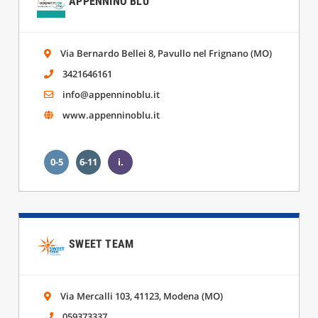
APPENNINO BLU
Via Bernardo Bellei 8, Pavullo nel Frignano (MO)
3421646161
info@appenninoblu.it
www.appenninoblu.it
0-5
6-11
i.
SWEET TEAM
Via Mercalli 103, 41123, Modena (MO)
059373337