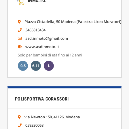
INMO.TO.
Piazza Cittadella, 50 Modena (Palestra Liceo Muratori)
3465813434
asd.inmoto@gmail.com
www.asdinmoto.it
Solo per bambini di età fino ai 12 anni
0-5
6-11
i.
POLISPORTIVA CORASSORI
via Newton 150, 41126, Modena
059330068