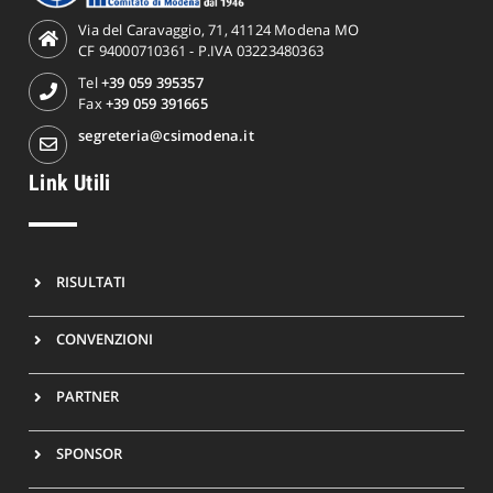
Via del Caravaggio, 71, 41124 Modena MO
CF 94000710361 - P.IVA 03223480363
Tel
+39 059 395357
Fax
+39 059 391665
segreteria@csimodena.it
Link Utili
RISULTATI
CONVENZIONI
PARTNER
SPONSOR