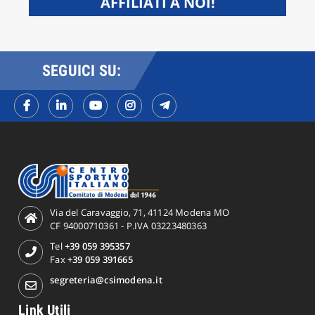
AFFILIATI A NOI!
SEGUICI SU:
Via del Caravaggio, 71, 41124 Modena MO
CF 94000710361 - P.IVA 03223480363
Tel
+39 059 395357
Fax
+39 059 391665
segreteria@csimodena.it
Link Utili