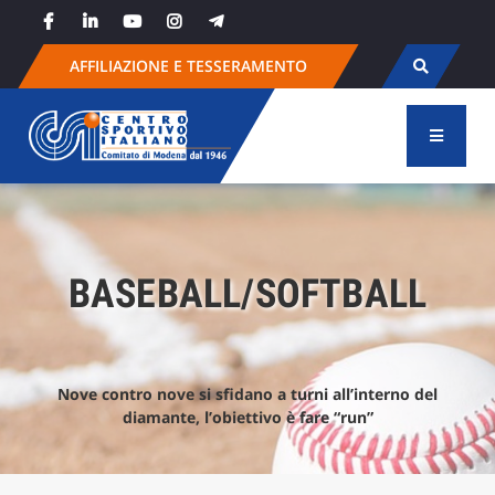
Skip
to
content
AFFILIAZIONE E TESSERAMENTO
BASEBALL/SOFTBALL
Nove contro nove si sfidano a turni all’interno del
diamante, l’obiettivo è fare “run”