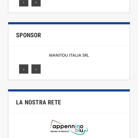
‹
›
SPONSOR
A SRL
F.LLI CICCARELLI SRL
‹
›
LA NOSTRA RETE