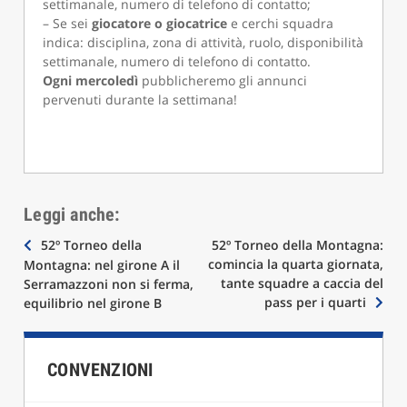
settimanale, numero di telefono di contatto;
– Se sei
giocatore o giocatrice
e cerchi squadra
indica: disciplina, zona di attività, ruolo, disponibilità
settimanale, numero di telefono di contatto.
Ogni mercoledì
pubblicheremo gli annunci
pervenuti durante la settimana!
Leggi anche:
Navigazione
52º Torneo della
52º Torneo della Montagna:
comincia la quarta giornata,
Montagna: nel girone A il
articoli
tante squadre a caccia del
Serramazzoni non si ferma,
pass per i quarti
equilibrio nel girone B
CONVENZIONI