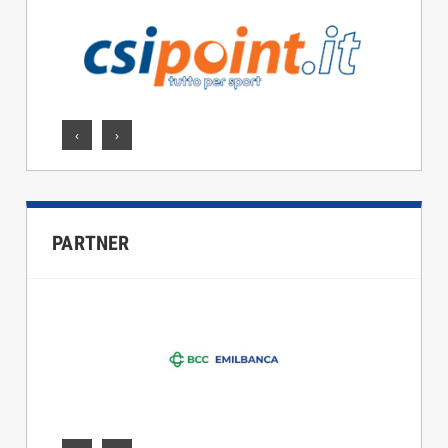
‹
›
PARTNER