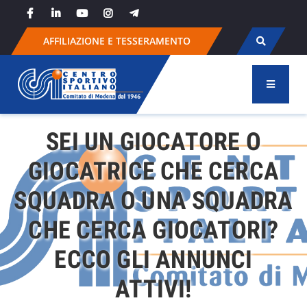
Skip
to
content
AFFILIAZIONE E TESSERAMENTO
SEI UN GIOCATORE O
GIOCATRICE CHE CERCA
SQUADRA O UNA SQUADRA
CHE CERCA GIOCATORI?
ECCO GLI ANNUNCI
ATTIVI!