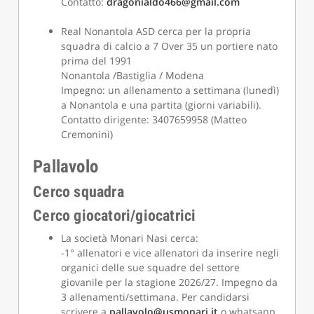
Contatto:
dragonialdo466@gmail.com
Real Nonantola ASD cerca per la propria
squadra di calcio a 7 Over 35 un portiere nato
prima del 1991
Nonantola /Bastiglia / Modena
Impegno: un allenamento a settimana (lunedì)
a Nonantola e una partita (giorni variabili).
Contatto dirigente: 3407659958 (Matteo
Cremonini)
Pallavolo
Cerco squadra
Cerco giocatori/giocatrici
La società Monari Nasi cerca:
-1° allenatori e vice allenatori da inserire negli
organici delle sue squadre del settore
giovanile per la stagione 2026/27. Impegno da
3 allenamenti/settimana. Per candidarsi
scrivere a
pallavolo@usmonari.it
o whatsapp