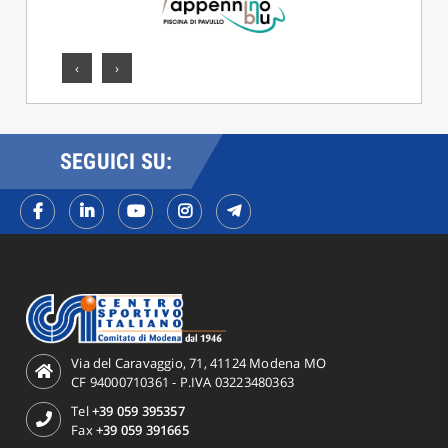
‹
›
SEGUICI SU:
Via del Caravaggio, 71, 41124 Modena MO
CF 94000710361 - P.IVA 03223480363
Tel
+39 059 395357
Fax
+39 059 391665