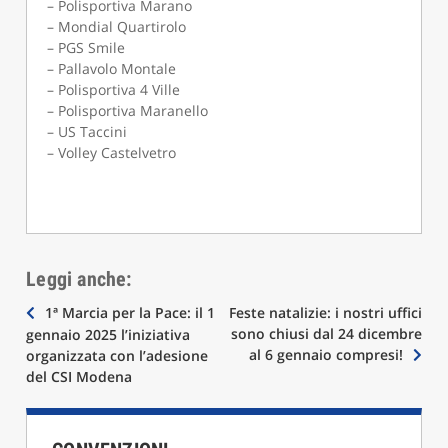
– Polisportiva Marano
– Mondial Quartirolo
– PGS Smile
– Pallavolo Montale
– Polisportiva 4 Ville
– Polisportiva Maranello
– US Taccini
– Volley Castelvetro
Leggi anche:
Navigazione
1ª Marcia per la Pace: il 1
Feste natalizie: i nostri uffici
sono chiusi dal 24 dicembre
gennaio 2025 l’iniziativa
articoli
al 6 gennaio compresi!
organizzata con l’adesione
del CSI Modena