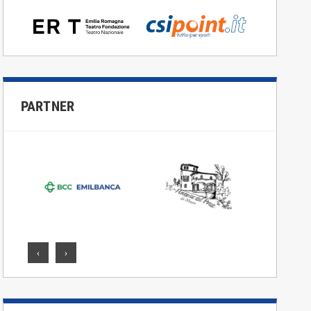
PARTNER
‹
›