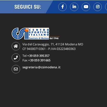
SEGUICI SU:
Via del Caravaggio, 71, 41124 Modena MO
CF 94000710361 - P.IVA 03223480363
Tel
+39 059 395357
Fax
+39 059 391665
segreteria@csimodena.it