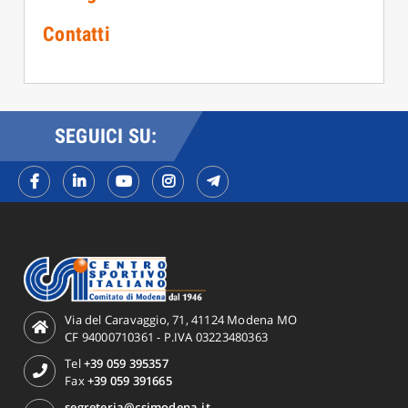
Contatti
SEGUICI SU:
Via del Caravaggio, 71, 41124 Modena MO
CF 94000710361 - P.IVA 03223480363
Tel
+39 059 395357
Fax
+39 059 391665
segreteria@csimodena.it