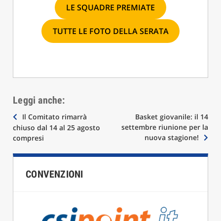
LE SQUADRE PREMIATE
TUTTE LE FOTO DELLA SERATA
Leggi anche:
Navigazione
Il Comitato rimarrà
Basket giovanile: il 14
settembre riunione per la
chiuso dal 14 al 25 agosto
articoli
nuova stagione!
compresi
CONVENZIONI