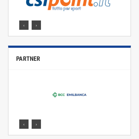
‹
›
PARTNER
‹
›