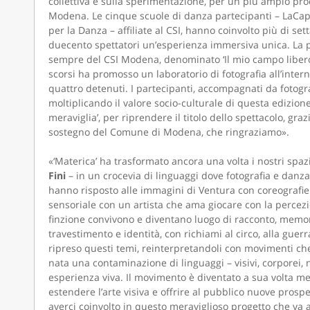
collettiva e sulla sperimentazione, per un più ampio pro
Modena. Le cinque scuole di danza partecipanti – LaCapr
per la Danza – affiliate al CSI, hanno coinvolto più di sett
duecento spettatori un’esperienza immersiva unica. La p
sempre del CSI Modena, denominato ‘Il mio campo libero
CAMO
scorsi ha promosso un laboratorio di fotografia all’inter
quattro detenuti. I partecipanti, accompagnati da fotogra
moltiplicando il valore socio-culturale di questa edizione
meraviglia’, per riprendere il titolo dello spettacolo, gr
sostegno del Comune di Modena, che ringraziamo».
«‘Materica’ ha trasformato ancora una volta i nostri spa
Fini
– in un crocevia di linguaggi dove fotografia e danza
hanno risposto alle immagini di Ventura con coreografie 
sensoriale con un artista che ama giocare con la percezi
finzione convivono e diventano luogo di racconto, memori
travestimento e identità, con richiami al circo, alla gu
ripreso questi temi, reinterpretandoli con movimenti ch
nata una contaminazione di linguaggi – visivi, corporei, n
esperienza viva. Il movimento è diventato a sua volta 
estendere l’arte visiva e offrire al pubblico nuove pros
averci coinvolto in questo meraviglioso progetto che va 