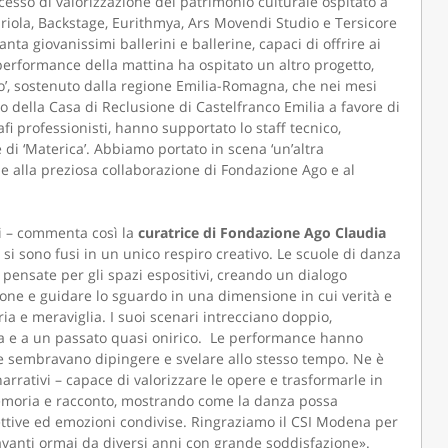
cesso di valorizzazione del patrimonio culturale ospitato a
iola, Backstage, Eurithmya, Ars Movendi Studio e Tersicore
anta giovanissimi ballerini e ballerine, capaci di offrire ai
erformance della mattina ha ospitato un altro progetto,
’, sostenuto dalla regione Emilia-Romagna, che nei mesi
LA SNC
MANITOU ITALIA SRL
no della Casa di Reclusione di Castelfranco Emilia a favore di
fi professionisti, hanno supportato lo staff tecnico,
 di ‘Materica’. Abbiamo portato in scena ‘un’altra
azie alla preziosa collaborazione di Fondazione Ago e al
zi – commenta così la
curatrice di Fondazione Ago Claudia
 si sono fusi in un unico respiro creativo. Le scuole di danza
pensate per gli spazi espositivi, creando un dialogo
one e guidare lo sguardo in una dimensione in cui verità e
a e meraviglia. I suoi scenari intrecciano doppio,
erra e a un passato quasi onirico. Le performance hanno
e sembravano dipingere e svelare allo stesso tempo. Ne è
arrativi – capace di valorizzare le opere e trasformarle in
memoria e racconto, mostrando come la danza possa
pettive ed emozioni condivise. Ringraziamo il CSI Modena per
avanti ormai da diversi anni con grande soddisfazione».