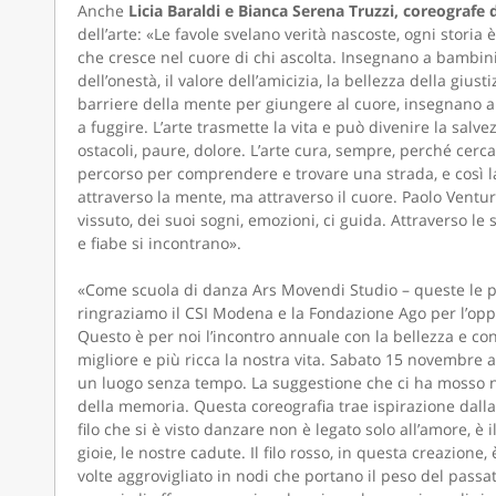
Anche
Licia Baraldi e Bianca Serena Truzzi, coreografe 
dell’arte: «Le favole svelano verità nascoste, ogni stori
che cresce nel cuore di chi ascolta. Insegnano a bambini 
dell’onestà, il valore dell’amicizia, la bellezza della giusti
barriere della mente per giungere al cuore, insegnano a 
a fuggire. L’arte trasmette la vita e può divenire la salv
ostacoli, paure, dolore. L’arte cura, sempre, perché cerca 
percorso per comprendere e trovare una strada, e così la
attraverso la mente, ma attraverso il cuore. Paolo Ventur
vissuto, dei suoi sogni, emozioni, ci guida. Attraverso l
e fiabe si incontrano».
«Come scuola di danza Ars Movendi Studio – queste le p
ringraziamo il CSI Modena e la Fondazione Ago per l’opp
Questo è per noi l’incontro annuale con la bellezza e c
migliore e più ricca la nostra vita. Sabato 15 novembre 
un luogo senza tempo. La suggestione che ci ha mosso nel
della memoria. Questa coreografia trae ispirazione dalla le
filo che si è visto danzare non è legato solo all’amore, è
gioie, le nostre cadute. Il filo rosso, in questa creazione, 
volte aggrovigliato in nodi che portano il peso del passat