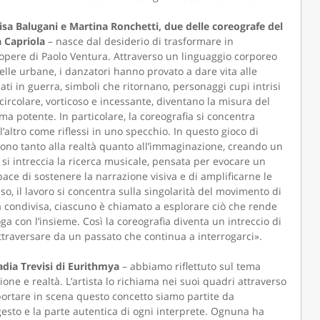
lisa Balugani e Martina Ronchetti, due delle coreografe del
 Capriola
– nasce dal desiderio di trasformare in
 opere di Paolo Ventura. Attraverso un linguaggio corporeo
lle urbane, i danzatori hanno provato a dare vita alle
ti in guerra, simboli che ritornano, personaggi cupi intrisi
ircolare, vorticoso e incessante, diventano la misura del
a potente. In particolare, la coreografia si concentra
l’altro come riflessi in uno specchio. In questo gioco di
gono tanto alla realtà quanto all’immaginazione, creando un
si intreccia la ricerca musicale, pensata per evocare un
ace di sostenere la narrazione visiva e di amplificarne le
sso, il lavoro si concentra sulla singolarità del movimento di
ca condivisa, ciascuno è chiamato a esplorare ciò che rende
ga con l’insieme. Così la coreografia diventa un intreccio di
ttraversare da un passato che continua a interrogarci».
dia Trevisi di Eurithmya
– abbiamo riflettuto sul tema
ione e realtà. L’artista lo richiama nei suoi quadri attraverso
portare in scena questo concetto siamo partite da
gesto e la parte autentica di ogni interprete. Ognuna ha