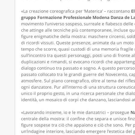
«La creazione coreografica per ‘Materica’ – raccontano
E
gruppo Formazione Professionale Modena Danza de La
movimento l’universo sospeso, surreale e fiabesco delle
che attinge alle tecniche più contemporanee, incluse que
figure enigmatiche della mostra: maschere circensi, solda
di ricordi vissuti. Queste presenze, animate da un moto c
tempo che scorre, quasi custodi di una memoria fragile m
sull’incontro tra questi personaggi, posti uno di fronte al
duplicazioni e rimandi, si evocano ricordi che apparten
dialogo continuo tra passato e sogno. A questo percorso 
passato collocato tra le grandi guerre del Novecento, cap
atmosfere. Sul piano coreografico, oltre al tema del rifle
ogni danzatore. Pur all’interno di una struttura coreuti
unico il proprio gesto, in una ricerca personale che dialo
identità, un mosaico di corpi che danzano, lasciandosi a
«Lavorando insieme, io e le mie danzatrici – prosegue
Na
centrale della mostra: il confine che separa e unisce finz
figure sospese tra ciò che appaiono e ciò che sono. Per 
un’indagine interiore, lasciando emergere l’estetica del 