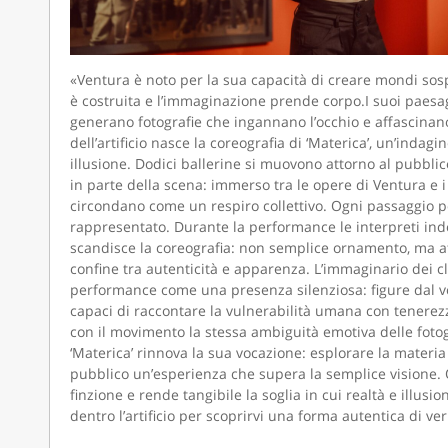
«Ventura è noto per la sua capacità di creare mondi sos
è costruita e l’immaginazione prende corpo.I suoi paesagg
generano fotografie che ingannano l’occhio e affascinano
dell’artificio nasce la coreografia di ‘Materica’, un’indagin
illusione. Dodici ballerine si muovono attorno al pubbli
in parte della scena: immerso tra le opere di Ventura e i
circondano come un respiro collettivo. Ogni passaggio por
rappresentato. Durante la performance le interpreti in
scandisce la coreografia: non semplice ornamento, ma atto
confine tra autenticità e apparenza. L’immaginario dei cl
performance come una presenza silenziosa: figure dal vo
capaci di raccontare la vulnerabilità umana con tenerezza
con il movimento la stessa ambiguità emotiva delle fotogr
‘Materica’ rinnova la sua vocazione: esplorare la materia 
pubblico un’esperienza che supera la semplice visione.
finzione e rende tangibile la soglia in cui realtà e illusi
dentro l’artificio per scoprirvi una forma autentica di ver