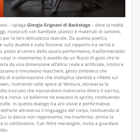
pesi – spiega
Giorgia Grignani di Backstage
– dove la realtà
i, ricostruiti con bambole, plastici e materiali di cartone,
 per la loro delicatezza teatrale. Da questa poetica
e sulla dualità e sulla finzione, sul rapporto tra verità e
co, posto al centro dello spazio performativo, trasformandolo
 corpi in movimento, è avvolto da un flusso di gesti che lo
ta da una dimensione all’altra: reale e artificiale, intimo e
dossano e rimuovono maschere, gesto simbolico che
 di trasformazione che moltiplica identità e riflette sul
own, ricorrente nelle opere di Ventura, attraversa la
lto truccato che nascondono malinconia dietro il sorriso,
 e ironia. Le ballerine ne evocano lo spirito, restituendo
afie. In questo dialogo tra arti visive e performative,
dell’arte attraverso il linguaggio del corpo, restituendo al
 Qui la danza non rappresenta, ma trasforma: anima la
one si confondono. Con ‘Altre meraviglie’, invita a guardare
ità».