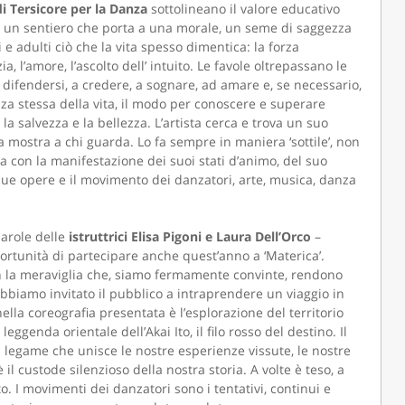
di Tersicore per la Danza
sottolineano il valore educativo
a è un sentiero che porta a una morale, un seme di saggezza
e adulti ciò che la vita spesso dimentica: la forza
zia, l’amore, l’ascolto dell’ intuito. Le favole oltrepassano le
difendersi, a credere, a sognare, ad amare e, se necessario,
ezza stessa della vita, il modo per conoscere e superare
la salvezza e la bellezza. L’artista cerca e trova un suo
 mostra a chi guarda. Lo fa sempre in maniera ‘sottile’, non
a con la manifestazione dei suoi stati d’animo, del suo
e sue opere e il movimento dei danzatori, arte, musica, danza
arole delle
istruttrici Elisa Pigoni e Laura Dell’Orco
–
ortunità di partecipare anche quest’anno a ‘Materica’.
on la meraviglia che, siamo fermamente convinte, rendono
abbiamo invitato il pubblico a intraprendere un viaggio in
la coreografia presentata è l’esplorazione del territorio
ggenda orientale dell’Akai Ito, il filo rosso del destino. Il
 il legame che unisce le nostre esperienze vissute, le nostre
è il custode silenzioso della nostra storia. A volte è teso, a
o. I movimenti dei danzatori sono i tentativi, continui e