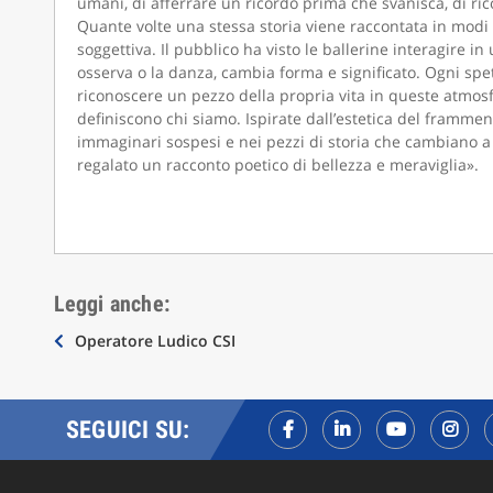
umani, di afferrare un ricordo prima che svanisca, di r
Quante volte una stessa storia viene raccontata in modi 
soggettiva. Il pubblico ha visto le ballerine interagire in 
osserva o la danza, cambia forma e significato. Ogni spe
riconoscere un pezzo della propria vita in queste atmosfe
definiscono chi siamo. Ispirate dall’estetica del frammen
immaginari sospesi e nei pezzi di storia che cambiano a
regalato un racconto poetico di bellezza e meraviglia».
Leggi anche:
Navigazione
Operatore Ludico CSI
articoli
SEGUICI SU: