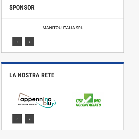
SPONSOR
F.LLI CICCARELLI SRL
‹
›
LA NOSTRA RETE
‹
›