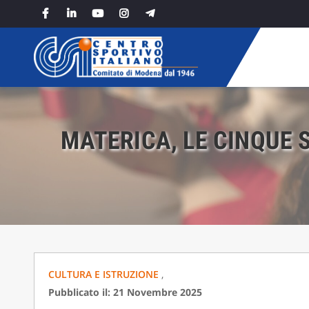
Skip
to
content
MATERICA, LE CINQUE 
CULTURA E ISTRUZIONE
,
Pubblicato il: 21 Novembre 2025