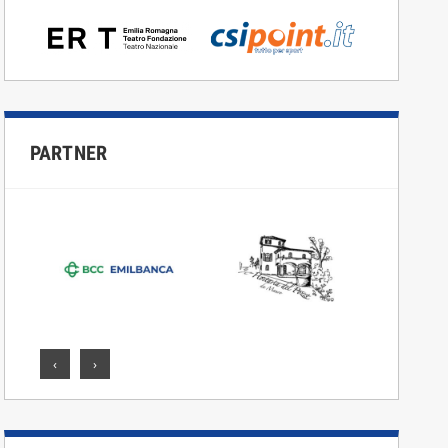
PARTNER
‹
›