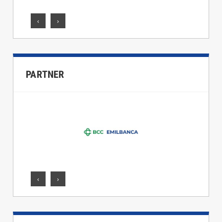
‹
›
PARTNER
‹
›