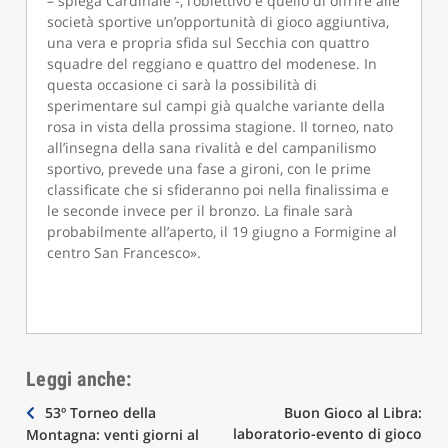
– spiega Cardinale -, l’obiettivo è quello di offrire alle
società sportive un’opportunità di gioco aggiuntiva,
una vera e propria sfida sul Secchia con quattro
squadre del reggiano e quattro del modenese. In
questa occasione ci sarà la possibilità di
sperimentare sul campi già qualche variante della
rosa in vista della prossima stagione. Il torneo, nato
all’insegna della sana rivalità e del campanilismo
sportivo, prevede una fase a gironi, con le prime
classificate che si sfideranno poi nella finalissima e
le seconde invece per il bronzo. La finale sarà
probabilmente all’aperto, il 19 giugno a Formigine al
centro San Francesco».
Leggi anche:
Navigazione
53º Torneo della
Buon Gioco al Libra:
laboratorio-evento di gioco
Montagna: venti giorni al
articoli