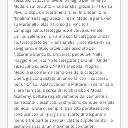
Sassuolo, capace di avere la meglio per 49-48 su
MoBa, e sul più alto Finale Emilia, grazie al 71-69 su
Pavullo dopo un overtime thriller. In Under 15 la
“finalina” se la aggiudica il Team Medolla per 67-64
su Maranello; alza il trofeo dei vincitori
Campogalliano, festeggiando il 66-56 su Finale
Emilia. Salendo di un anno con la categoria Under
16, terzo posto per Finale Emilia, vincente 69-47 su
Savignano, e titolo provinciale assoluto per
Nazareno Bianco su Universal per 56-54. Nella
maggiore per età fra le categorie giovanili, l’Under
18, Pavullo supera 67-49 PT Medolla. Proprio
Medolla si conferma campione della categoria
Open, già conquistata un anno fa, con il successo
per 64-54 sull’ASD Accademia Militare. In semifinale
si era fermata la corsa di Hombrelobo e MoBa
Academy, battute rispettivamente dai campioni e
dai secondi classificati. Si chiudono dunque le Finals
più equilibrate di sempre: ben otto partite si sono
concluse con un margine di scarto di tre punti o
meno e tre partite sono arrivate ai supplementari, a
testimonianza di un movimento con tante