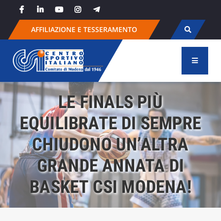
Skip
to
content
AFFILIAZIONE E TESSERAMENTO
LE FINALS PIÙ
EQUILIBRATE DI SEMPRE
CHIUDONO UN’ALTRA
GRANDE ANNATA DI
BASKET CSI MODENA!