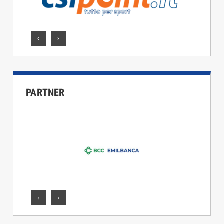
‹
›
PARTNER
‹
›