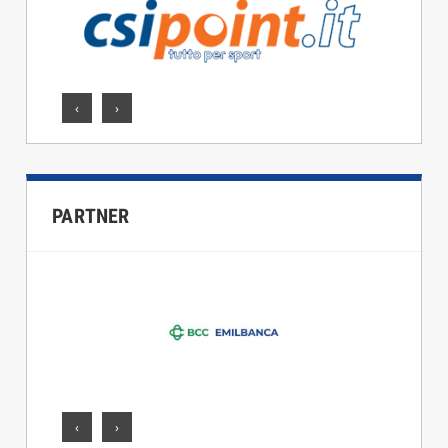
‹
›
PARTNER
‹
›