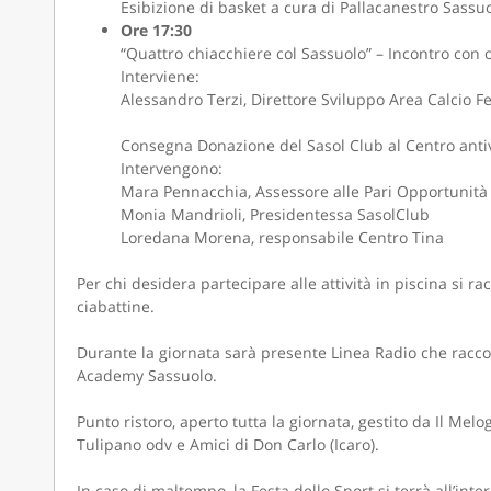
Esibizione di basket a cura di Pallacanestro Sassu
Ore 17:30
“Quattro chiacchiere col Sassuolo” – Incontro con o
Interviene:
Alessandro Terzi, Direttore Sviluppo Area Calcio F
Consegna Donazione del Sasol Club al Centro anti
Intervengono:
Mara Pennacchia, Assessore alle Pari Opportunità
Monia Mandrioli, Presidentessa SasolClub
Loredana Morena, responsabile Centro Tina
Per chi desidera partecipare alle attività in piscina si
ciabattine.
Durante la giornata sarà presente Linea Radio che raccogl
Academy Sassuolo.
Punto ristoro, aperto tutta la giornata, gestito da Il Mel
Tulipano odv e Amici di Don Carlo (Icaro).
In caso di maltempo, la Festa dello Sport si terrà all’inte