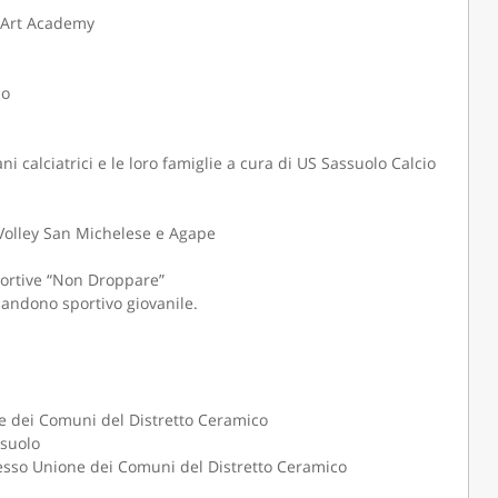
a Art Academy
lo
i calciatrici e le loro famiglie a cura di US Sassuolo Calcio
, Volley San Michelese e Agape
portive “Non Droppare”
andono sportivo giovanile.
one dei Comuni del Distretto Ceramico
ssuolo
resso Unione dei Comuni del Distretto Ceramico