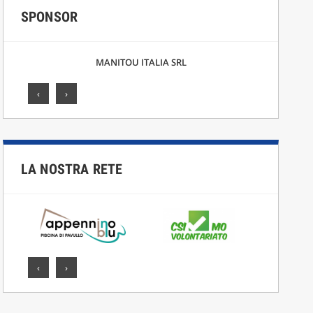
SPONSOR
F.LLI CICCARELLI SRL
‹
›
LA NOSTRA RETE
‹
›