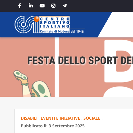
Skip
to
content
FESTA DELLO SPORT D
DISABILI
,
EVENTI E INIZIATIVE
,
SOCIALE
,
Pubblicato il: 3 Settembre 2025