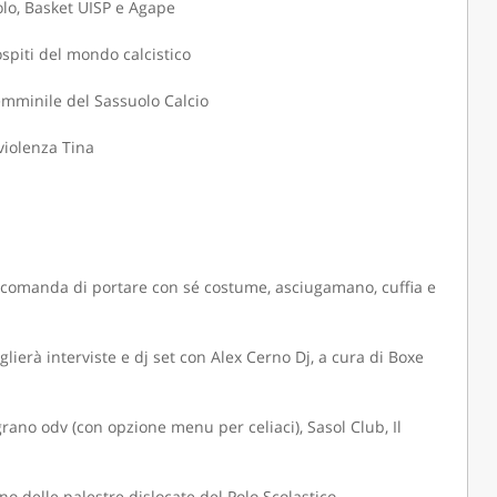
olo, Basket UISP e Agape
spiti del mondo calcistico
emminile del Sassuolo Calcio
violenza Tina
 raccomanda di portare con sé costume, asciugamano, cuffia e
ierà interviste e dj set con Alex Cerno Dj, a cura di Boxe
ograno odv (con opzione menu per celiaci), Sasol Club, Il
rno delle palestre dislocate del Polo Scolastico.