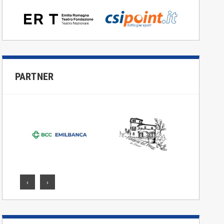
PARTNER
‹
›