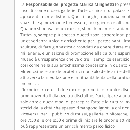
La
Responsabile del progetto Marika Minghetti
lo pres
insoliti, come musei, gallerie d’arte o chiostri di palazzi
apparentemente distanti. Questi luoghi, tradizionalmente
spazi di esplorazione e benessere, accogliendo e offrend
Quando si pensa ad un museo, viene in mente istantaneame
Tuttavia, sempre più spesso, questi spazi straordinari po
un’esperienza unica e arricchente per i partecipanti. Imm
sculture, di fare ginnastica circondati da opere d’arte 
millenarie, è un’azione di promozione alla cultura esperit
museo è un’esperienza che va oltre il semplice esercizio. 
così come nella sua antichissima concezione in quanto M
Mnemosine, erano le protettrici non solo delle arti e de
attraverso la meditazione e la ritualità lenta della pratic
memoria.
L’incontro tra questi due mondi permette di riunire dive
promuovendo il dialogo tra discipline. Partecipare a una
solo apre a nuovi modi di percepire l’arte e la cultura, m
storici della città che spesso rimangono ignoti, a chi no
Viceversa, per il pubblico di musei, gallerie, bibliotech
ore 7:30 alle ore 8:30 e prima di iniziare le proprie attiv
può rappresentare un arricchimento psico-fisico.