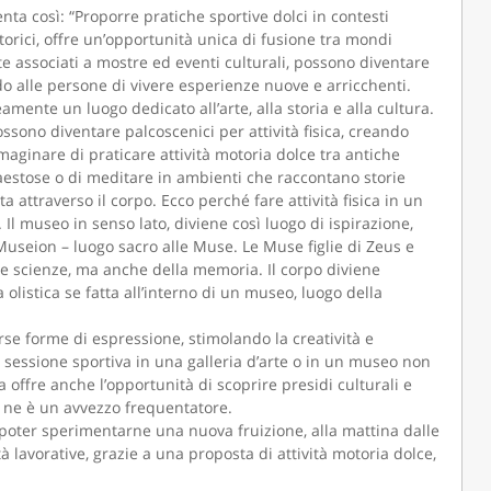
enta così: “Proporre pratiche sportive dolci in contesti
 storici, offre un’opportunità unica di fusione tra mondi
 associati a mostre ed eventi culturali, possono diventare
o alle persone di vivere esperienze nuove e arricchenti.
nte un luogo dedicato all’arte, alla storia e alla cultura.
ssono diventare palcoscenici per attività fisica, creando
aginare di praticare attività motoria dolce tra antiche
maestose o di meditare in ambienti che raccontano storie
a attraverso il corpo. Ecco perché fare attività fisica in un
Il museo in senso lato, diviene così luogo di ispirazione,
useion – luogo sacro alle Muse. Le Muse figlie di Zeus e
lle scienze, ma anche della memoria. Il corpo diviene
a olistica se fatta all’interno di un museo, luogo della
rse forme di espressione, stimolando la creatività e
 sessione sportiva in una galleria d’arte o in un museo non
a offre anche l’opportunità di scoprire presidi culturali e
n ne è un avvezzo frequentatore.
e, poter sperimentarne una nuova fruizione, alla mattina dalle
ità lavorative, grazie a una proposta di attività motoria dolce,