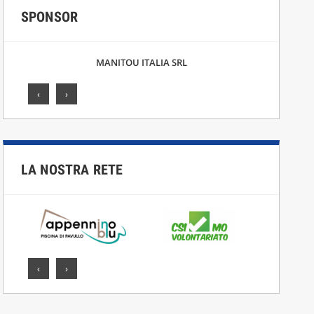
SPONSOR
F.LLI CICCARELLI SRL
‹
›
LA NOSTRA RETE
‹
›