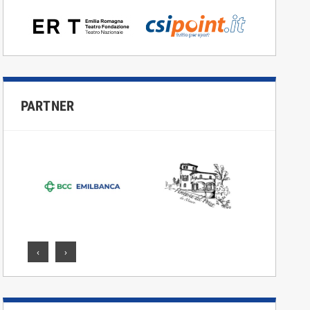
PARTNER
‹
›