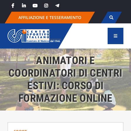
Skip
to
content
AFFILIAZIONE E TESSERAMENTO
ANIMATORI E
COORDINATORI DI CENTRI
ESTIVI: CORSO DI
FORMAZIONE ONLINE