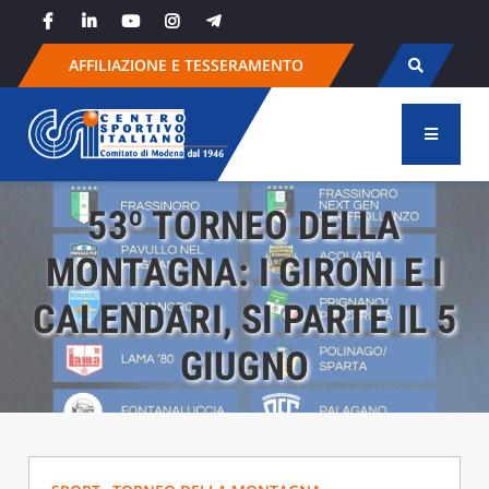
Skip
to
content
AFFILIAZIONE E TESSERAMENTO
53º TORNEO DELLA
MONTAGNA: I GIRONI E I
CALENDARI, SI PARTE IL 5
GIUGNO