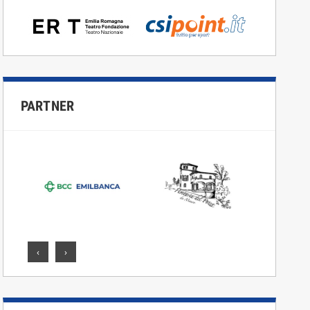
PARTNER
‹
›