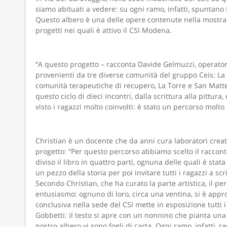
siamo abituati a vedere: su ogni ramo, infatti, spuntano 
Questo albero è una delle opere contenute nella mostra r
progetti nei quali è attivo il CSI Modena.
“A questo progetto – racconta Davide Gelmuzzi, operato
provenienti da tre diverse comunità del gruppo Ceis: La B
comunità terapeutiche di recupero, La Torre e San Matteo
questo ciclo di dieci incontri, dalla scrittura alla pittur
visto i ragazzi molto coinvolti: è stato un percorso molto
Christian è un docente che da anni cura laboratori creativ
progetto: “Per questo percorso abbiamo scelto il racconto
diviso il libro in quattro parti, ognuna delle quali è stat
un pezzo della storia per poi invitare tutti i ragazzi a sc
Secondo Christian, che ha curato la parte artistica, il pe
entusiasmo: ognuno di loro, circa una ventina, si è approc
conclusiva nella sede del CSI mette in esposizione tutti i lo
Gobbetti: il testo si apre con un nonnino che pianta una 
nostro albero vi sono fogli di carta. Ogni ramo, infatti, r