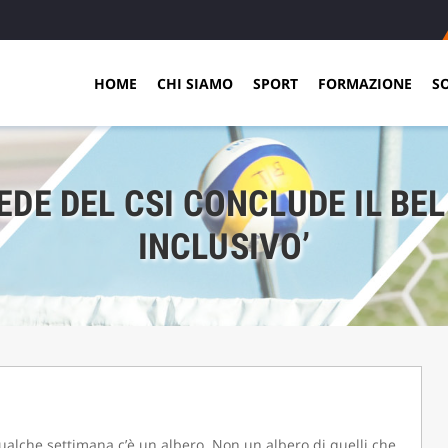
HOME
CHI SIAMO
SPORT
FORMAZIONE
S
DE DEL CSI CONCLUDE IL BE
INCLUSIVO’
ualche settimana c’è un albero. Non un albero di quelli che