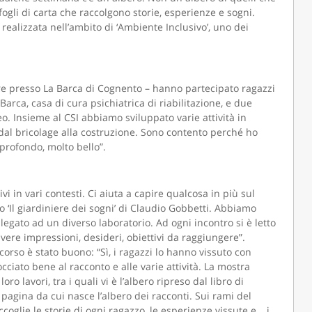
fogli di carta che raccolgono storie, esperienze e sogni.
ealizzata nell’ambito di ‘Ambiente Inclusivo’, uno dei
re presso La Barca di Cognento – hanno partecipato ragazzi
arca, casa di cura psichiatrica di riabilitazione, e due
. Insieme al CSI abbiamo sviluppato varie attività in
a, dal bricolage alla costruzione. Sono contento perché ho
 profondo, molto bello”.
i in vari contesti. Ci aiuta a capire qualcosa in più sul
 ‘Il giardiniere dei sogni’ di Claudio Gobbetti. Abbiamo
a legato ad un diverso laboratorio. Ad ogni incontro si è letto
rivere impressioni, desideri, obiettivi da raggiungere”.
rcorso è stato buono: “Sì, i ragazzi lo hanno vissuto con
ciato bene al racconto e alle varie attività. La mostra
ro lavori, tra i quali vi è l’albero ripreso dal libro di
pagina da cui nasce l’albero dei racconti. Sui rami del
accoglie le storie di ogni ragazzo, le esperienze vissute e… i