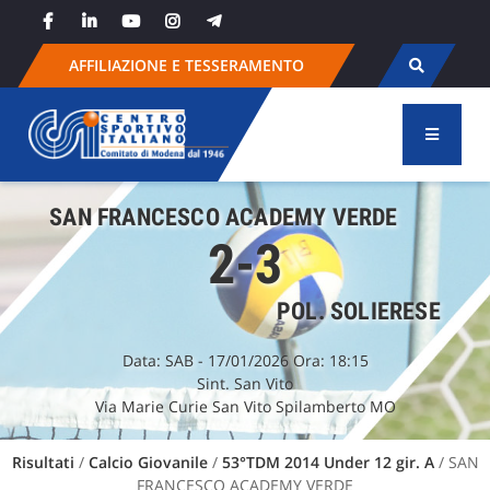
Skip
to
content
AFFILIAZIONE E TESSERAMENTO
SAN FRANCESCO ACADEMY VERDE
2-3
POL. SOLIERESE
Data:
SAB
- 17/01/2026 Ora: 18:15
Sint. San Vito
Via Marie Curie San Vito Spilamberto MO
Risultati
/
Calcio Giovanile
/
53°TDM 2014 Under 12 gir. A
/ SAN
FRANCESCO ACADEMY VERDE