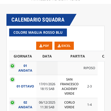
CALENDARIO SQUADRA
COLORE MAGLIA ROSSO BLU
PDF
EXCEL
GIORNATA
DATA
PARTITA
CAM
01
RIPOSO
ANDATA
SAN
17/01/2026
FRANCESCO
01 OTTAVO
2-3
18:15 SAB
ACADEMY
VERDE
02
06/12/2025
CORLO
1-4
ANDATA
11:30 SAB
VERDE