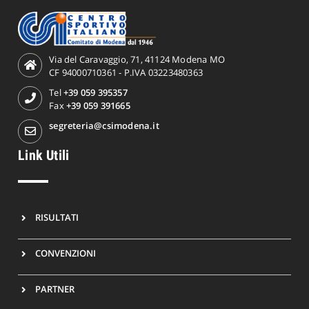
Via del Caravaggio, 71, 41124 Modena MO
CF 94000710361 - P.IVA 03223480363
Tel
+39 059 395357
Fax
+39 059 391665
segreteria@csimodena.it
Link Utili
RISULTATI
CONVENZIONI
PARTNER