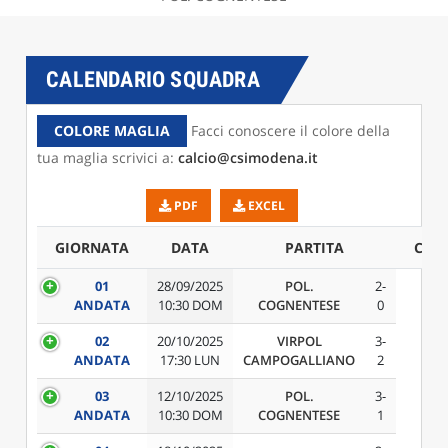
CALENDARIO SQUADRA
COLORE MAGLIA
Facci conoscere il colore della
tua maglia scrivici a:
calcio@csimodena.it
PDF
EXCEL
GIORNATA
DATA
PARTITA
CAM
01
28/09/2025
POL.
2-
ANDATA
10:30 DOM
COGNENTESE
0
02
20/10/2025
VIRPOL
3-
ANDATA
17:30 LUN
CAMPOGALLIANO
2
03
12/10/2025
POL.
3-
ANDATA
10:30 DOM
COGNENTESE
1