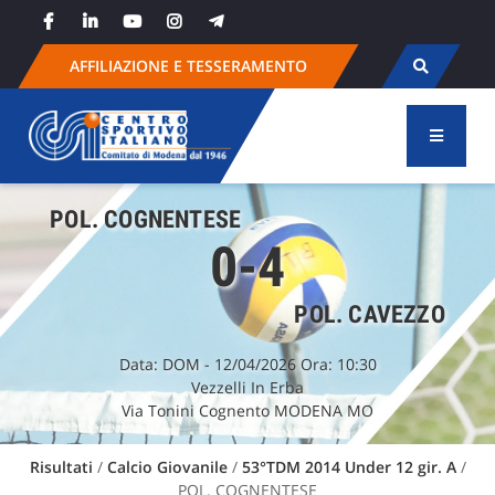
Skip
to
content
AFFILIAZIONE E TESSERAMENTO
POL. COGNENTESE
0-4
POL. CAVEZZO
Data:
DOM
- 12/04/2026 Ora: 10:30
Vezzelli In Erba
Via Tonini Cognento MODENA MO
Risultati
/
Calcio Giovanile
/
53°TDM 2014 Under 12 gir. A
/
POL. COGNENTESE