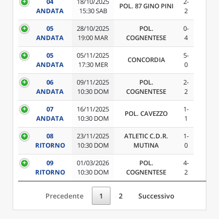
04
18/10/2025
2-
POL. 87 GINO PINI
ANDATA
15:30 SAB
2
05
28/10/2025
POL.
0-
ANDATA
19:00 MAR
COGNENTESE
4
05
05/11/2025
5-
CONCORDIA
ANDATA
17:30 MER
0
06
09/11/2025
POL.
2-
ANDATA
10:30 DOM
COGNENTESE
2
07
16/11/2025
1-
POL. CAVEZZO
ANDATA
10:30 DOM
1
08
23/11/2025
ATLETIC C.D.R.
1-
RITORNO
10:30 DOM
MUTINA
0
09
01/03/2026
POL.
4-
RITORNO
10:30 DOM
COGNENTESE
2
Precedente
1
2
Successivo