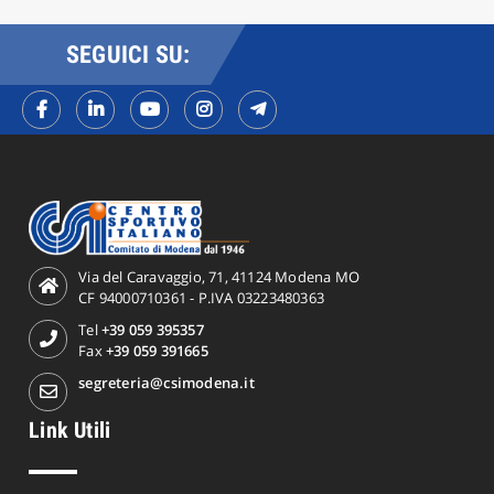
SEGUICI SU:
Via del Caravaggio, 71, 41124 Modena MO
CF 94000710361 - P.IVA 03223480363
Tel
+39 059 395357
Fax
+39 059 391665
segreteria@csimodena.it
Link Utili