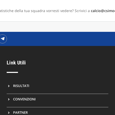
tistiche della tua squadra vorresti vedere? Scrivici a
calcio@csimo
Link Utili
RISULTATI
CONVENZIONI
PARTNER