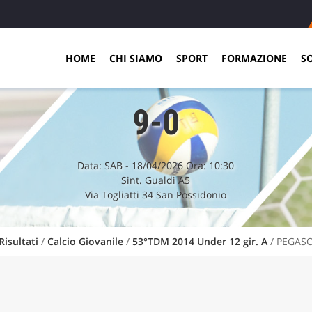
HOME
CHI SIAMO
SPORT
FORMAZIONE
S
9-0
Data:
SAB
- 18/04/2026 Ora: 10:30
Sint. Gualdi A5
Via Togliatti 34 San Possidonio
Risultati
/
Calcio Giovanile
/
53°TDM 2014 Under 12 gir. A
/ PEGAS