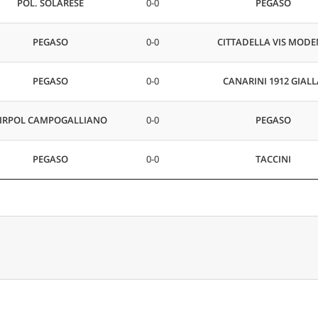
POL. SOLARESE
0-0
PEGASO
PEGASO
0-0
CITTADELLA VIS MOD
PEGASO
0-0
CANARINI 1912 GIAL
IRPOL CAMPOGALLIANO
0-0
PEGASO
PEGASO
0-0
TACCINI